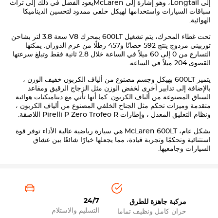
إلى Longtail، وهو إشارة إلى
McLaren
يعود الفضل في ذلك إلى تراث
سباقات السيارات واستخدامها لهيكل خلفي ممدود لتحسين الديناميكا
الهوائية.
تحت غطاء المحرك، يتم تشغيل 600LT بمحرك V8 سعة 3.8 لتر بشاحن
توربيني مزدوج ينتج 592 حصانًا و457 رطلًا من عزم الدوران. يمكنها
التسارع من 0 إلى 60 ميلاً في الساعة خلال 2.8 ثانية فقط وتبلغ سرعتها
القصوى 204 ميلاً في الساعة.
يتميز 600LT بهيكل وجسم مصنوع من ألياف الكربون خفيف الوزن ،
بالإضافة إلى تدابير أخرى لخفض الوزن مثل الزجاج الرقيق ومقاعد
السباق المصنوعة من ألياف الكربون. كما أنها تأتي مع ديناميكيات هوائية
متقدمة وميزات تحكم مثل الجناح الخلفي المصنوع من ألياف الكربون ،
ونظام التعليق المعدل ، وإطارات Pirelli P Zero Trofeo R اللاصقة.
بشكل عام،
McLaren 600LT
هي سيارة رياضية عالية الأداء توفر قوة
استثنائية وتحكمًا وتجربة قيادة، مما يجعلها خيارًا شائعًا بين عشاق
السيارات وجامعيها.
24/7
مركبة جاهزة للطرق
التسليم والاستلام
خزان كامل ونظيف تماما