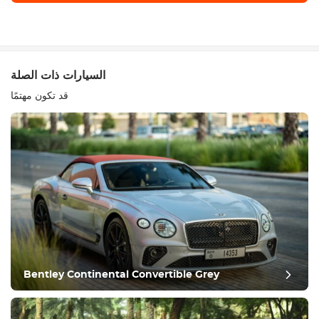
أكتب مراجعة
السيارات ذات الصلة
قد تكون مهتمًا
معدات
مريح
التحكم في المناخ
يقود
Bentley Continental Convertible Grey
حالة