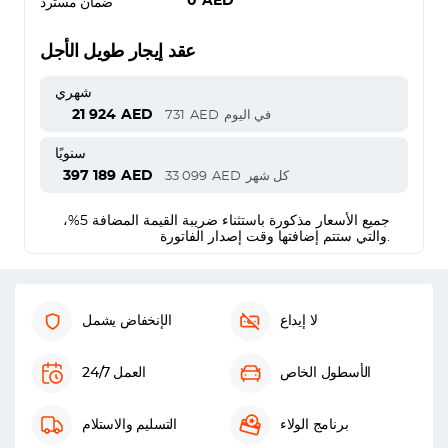
0
AED
ضمان مسترد
عقد إيجار طويل الأجل
شهري
21 924
AED
في اليوم
AED
731
سنويًا
397 189
AED
كل شهر
AED
33 099
جميع الأسعار مذكورة باستثناء ضريبة القيمة المضافة 5%،
والتي ستتم إضافتها وقت إصدار الفاتورة.
لا إيداع
الإنخفاض يشمل
الأسطول الخاص
العمل 24/7
برنامج الولاء
التسليم والاستلام