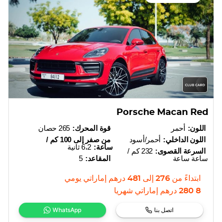
Porsche Macan Red
اللون:
أحمر
قوة المحرك:
265 حصان
اللون الداخلي:
أحمر/أسود
من صفر إلى 100 كم /
ساعة:
6،2 ثانية
السرعة القصوى:
232 كم /
ساعة ساعة
المقاعد:
5
ابتداءً من
276
إلى
481
درهم إماراتي
يومي
8 280
درهم إماراتي
شهريا
اتصل بنا
WhatsApp