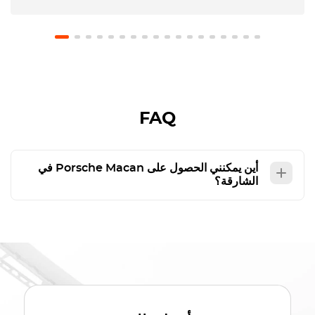
les expliqué que no me lo habían comunicado
previamente y no pusieron problema en no hacer
el cargo. El coche estaba en perfecto estado.
Recomiendo usar este servicio.
FAQ
أين يمكنني الحصول على
Porsche Macan
في
الشارقة؟