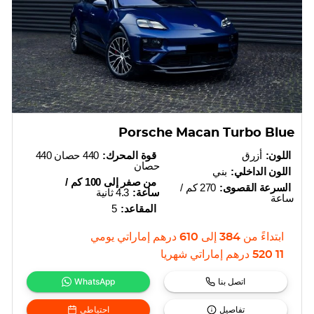
Porsche Macan Turbo Blue
اللون:
أزرق
قوة المحرك:
440 حصان 440
حصان
اللون الداخلي:
بني
من صفر إلى 100 كم /
السرعة القصوى:
270 كم /
ساعة:
4.3 ثانية
ساعة
المقاعد:
5
ابتداءً من
384
إلى
610
درهم إماراتي
يومي
11 520
درهم إماراتي
شهريا
اتصل بنا
WhatsApp
تفاصيل
احتياطي