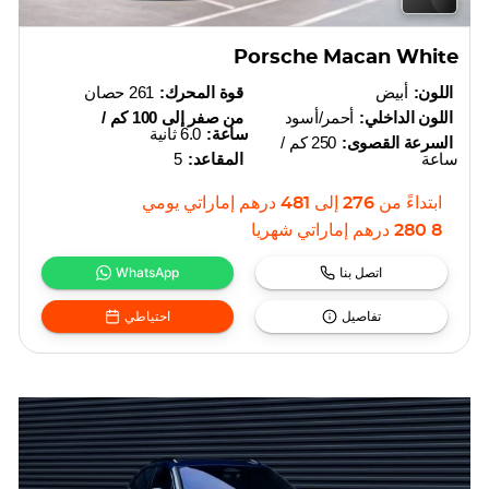
Porsche Macan White
اللون:
أبيض
قوة المحرك:
261 حصان
اللون الداخلي:
أحمر/أسود
من صفر إلى 100 كم /
ساعة:
6.0 ثانية
السرعة القصوى:
250 كم /
ساعة
المقاعد:
5
ابتداءً من
276
إلى
481
درهم إماراتي
يومي
8 280
درهم إماراتي
شهريا
اتصل بنا
WhatsApp
تفاصيل
احتياطي