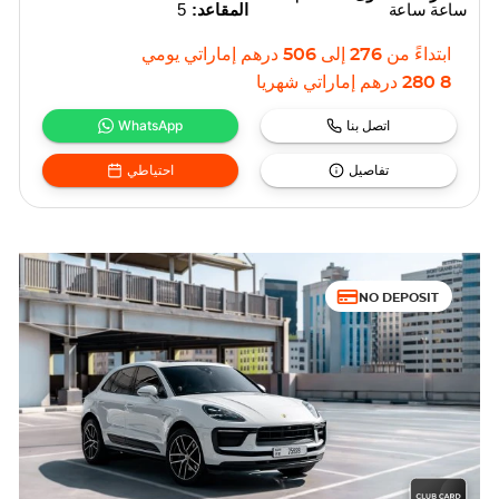
ساعة ساعة
المقاعد:
5
ابتداءً من
276
إلى
506
درهم إماراتي
يومي
8 280
درهم إماراتي
شهريا
اتصل بنا
WhatsApp
تفاصيل
احتياطي
NO DEPOSIT