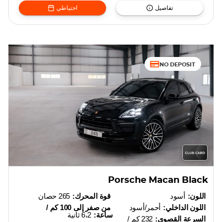
تفاصيل
احتياطي
NO DEPOSIT
Porsche Macan Black
اللون:
أسود
قوة المحرك:
265 حصان
اللون الداخلي:
أحمر/أسود
من صفر إلى 100 كم /
ساعة:
6،2 ثانية
السرعة القصوى:
232 كم /