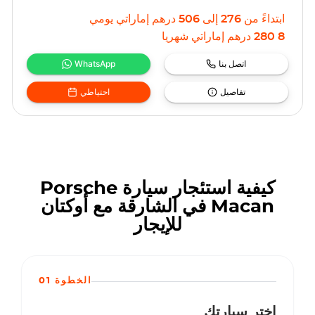
ابتداءً من
276
إلى
506
درهم إماراتي
يومي
8 280
درهم إماراتي
شهريا
اتصل بنا
WhatsApp
تفاصيل
احتياطي
كيفية استئجار سيارة Porsche
Macan في الشارقة مع أوكتان
للإيجار
الخطوة 01
اختر سيارتك