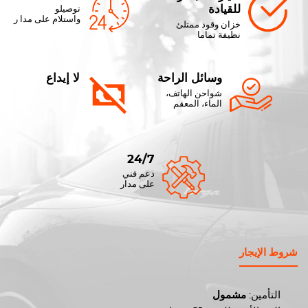
للقيادة
توصيلو
واستلام على مدا ر
خزان وقود ممتلئ
نظيفة تماما
وسائل الراحة
لا إيداع
شواحن الهاتف،
الماء، المعقم
24/7
دعم فني
على مدار
شروط الإيجار
التأمين:
مشمول