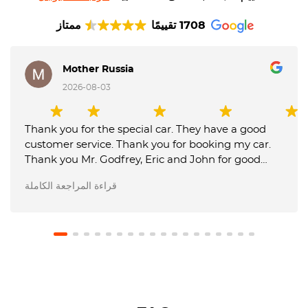
1708 تقييمًا
ممتاز
Mother Russia
2026-08-03
Thank you for the special car. They have a good
customer service. Thank you for booking my car.
Thank you Mr. Godfrey, Eric and John for good
service picking up and delivery of the car. Octane
قراءة المراجعة الكاملة
Luxury Car Rental is the best.