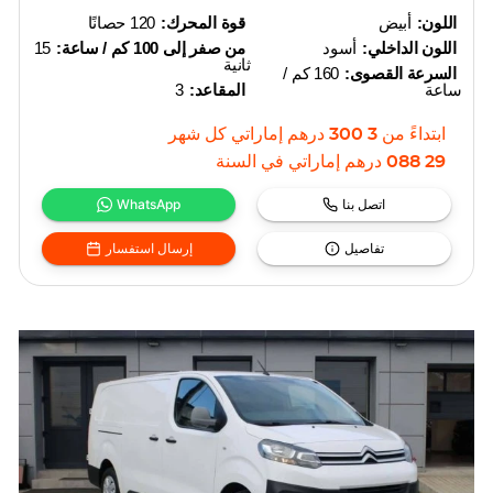
اللون:
أبيض
قوة المحرك:
120 حصانًا
اللون الداخلي:
أسود
من صفر إلى 100 كم / ساعة:
15
ثانية
السرعة القصوى:
160 كم /
ساعة
المقاعد:
3
ابتداءً من
3 300
درهم إماراتي
كل شهر
29 088
درهم إماراتي
في السنة
اتصل بنا
WhatsApp
تفاصيل
إرسال استفسار