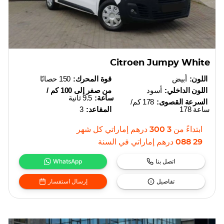
Citroen Jumpy White
اللون:
أبيض
قوة المحرك:
150 حصانًا
اللون الداخلي:
أسود
من صفر إلى 100 كم /
ساعة:
9.5 ثانية
السرعة القصوى:
178 كم/
ساعة 178
المقاعد:
3
ابتداءً من
3 300
درهم إماراتي
كل شهر
29 088
درهم إماراتي
في السنة
اتصل بنا
WhatsApp
تفاصيل
إرسال استفسار