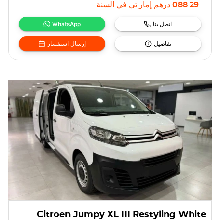
29 088
درهم إماراتي
في السنة
اتصل بنا
WhatsApp
تفاصيل
إرسال استفسار
Citroen Jumpy XL III Restyling White