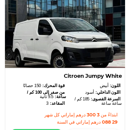
Citroen Jumpy White
اللون:
أبيض
قوة المحرك:
150 حصانًا
اللون الداخلي:
أسود
من صفر إلى 100 كم /
ساعة:
9.5 ثانية
السرعة القصوى:
185 كم /
ساعة ساعة
المقاعد:
3
ابتداءً من
3 300
درهم إماراتي
كل شهر
29 088
درهم إماراتي
في السنة