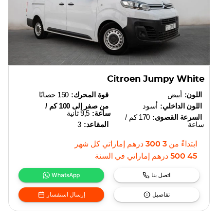
Citroen Jumpy White
اللون:
أبيض
قوة المحرك:
150 حصانًا
اللون الداخلي:
أسود
من صفر إلى 100 كم /
ساعة:
9,5 ثانية
السرعة القصوى:
170 كم /
ساعة
المقاعد:
3
ابتداءً من
3 300
درهم إماراتي
كل شهر
45 500
درهم إماراتي
في السنة
اتصل بنا
WhatsApp
تفاصيل
إرسال استفسار