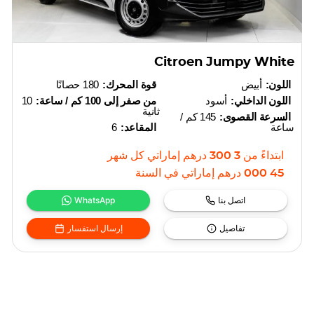
Citroen Jumpy White
اللون:
أبيض
قوة المحرك:
180 حصانًا
اللون الداخلي:
أسود
من صفر إلى 100 كم / ساعة:
10
ثانية
السرعة القصوى:
145 كم /
ساعة
المقاعد:
6
ابتداءً من
3 300
درهم إماراتي
كل شهر
45 000
درهم إماراتي
في السنة
اتصل بنا
WhatsApp
تفاصيل
إرسال استفسار