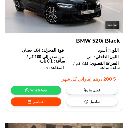
BMW 520i Black
اللون:
أسود
قوة المحرك:
184 حصان
اللون الداخلي:
بني
من صفر إلى 100 كم /
ساعة:
8,1 ثانية
السرعة القصوى:
233 كم /
ساعة ساعة
المقاعد:
5
5 280
درهم إماراتي
كل شهر
اتصل بنا
WhatsApp
تفاصيل
احتياطي