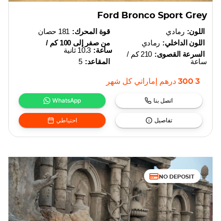
Ford Bronco Sport Grey
اللون:
رمادي
قوة المحرك:
181 حصان
اللون الداخلي:
رمادي
من صفر إلى 100 كم /
ساعة:
10.3 ثانية
السرعة القصوى:
210 كم /
ساعة
المقاعد:
5
3 300
درهم إماراتي
كل شهر
اتصل بنا
WhatsApp
تفاصيل
احتياطي
NO DEPOSIT