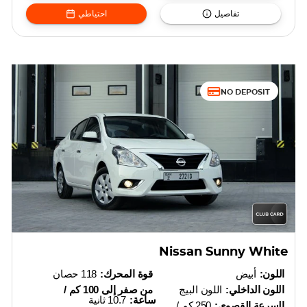
تفاصيل
احتياطي
NO DEPOSIT
Nissan Sunny White
اللون:
أبيض
قوة المحرك:
118 حصان
اللون الداخلي:
اللون البيج
من صفر إلى 100 كم /
ساعة:
10.7 ثانية
السرعة القصوى:
250 كم /