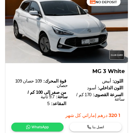
NO DEPOSIT
MG 3 White
اللون:
أبيض
قوة المحرك:
109 حصان 109
حصان
اللون الداخلي:
أسود
من صفر إلى 100 كم /
السرعة القصوى:
170 كم /
ساعة:
9.7 ثانية
ساعة
المقاعد:
5
1 320
درهم إماراتي
كل شهر
اتصل بنا
WhatsApp