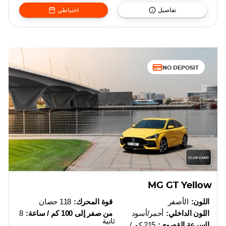
تفاصيل
احتياطي
NO DEPOSIT
MG GT Yellow
اللون:
الأصفر
قوة المحرك:
118 حصان
اللون الداخلي:
أحمر/أسود
من صفر إلى 100 كم / ساعة:
8
ثانية
السرعة القصوى:
215 كم /