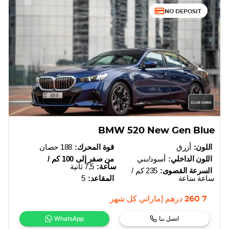
NO DEPOSIT
BMW 520 New Gen Blue
اللون:
أزرق
قوة المحرك:
188 حصان
اللون الداخلي:
أسود/بني
من صفر إلى 100 كم /
ساعة:
7,5 ثانية
السرعة القصوى:
235 كم /
ساعة ساعة
المقاعد:
5
7 260
درهم إماراتي
كل شهر
اتصل بنا
WhatsApp