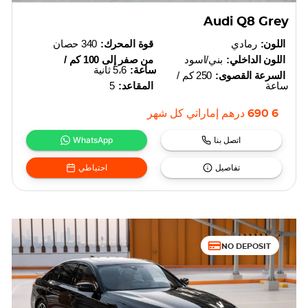
Audi Q8 Grey
اللون:
رمادي
قوة المحرك:
340 حصان
اللون الداخلي:
بني/اسود
من صفر إلى 100 كم /
ساعة:
5،6 ثانية
السرعة القصوى:
250 كم /
ساعة
المقاعد:
5
6 690
درهم إماراتي
كل شهر
اتصل بنا
WhatsApp
تفاصيل
احتياطي
NO DEPOSIT