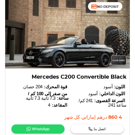
NO DEPOSIT
Mercedes C200 Convertible Black
اللون:
أسود
قوة المحرك:
204 حصان
اللون الداخلي:
أسود
من صفر إلى 100 كم /
ساعة:
7.3 ثانية 7.3 ثانية
السرعة القصوى:
241 كم/
ساعة 241
المقاعد:
4
4 860
درهم إماراتي
كل شهر
اتصل بنا
WhatsApp