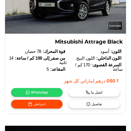
Mitsubishi Attrage Black
اللون:
أسود
قوة المحرك:
78 حصان
اللون الداخلي:
اللون البيج
من صفر إلى 100 كم / ساعة:
14
ثانية
السرعة القصوى:
170 كم /
ساعة
المقاعد:
5
1 050
درهم إماراتي
كل شهر
اتصل بنا
WhatsApp
تفاصيل
احتياطي