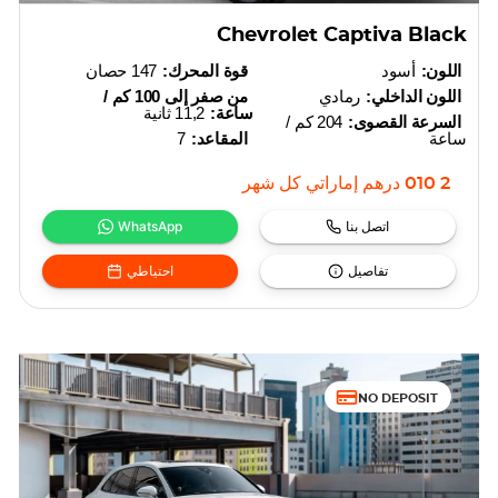
Chevrolet Captiva Black
اللون:
أسود
قوة المحرك:
147 حصان
اللون الداخلي:
رمادي
من صفر إلى 100 كم /
ساعة:
11,2 ثانية
السرعة القصوى:
204 كم /
ساعة
المقاعد:
7
2 010
درهم إماراتي
كل شهر
اتصل بنا
WhatsApp
تفاصيل
احتياطي
NO DEPOSIT