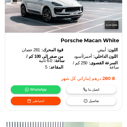
Porsche Macan White
اللون:
أبيض
قوة المحرك:
261 حصان
اللون الداخلي:
أحمر/أسود
من صفر إلى 100 كم /
ساعة:
6.0 ثانية
السرعة القصوى:
250 كم /
ساعة
المقاعد:
5
8 280
درهم إماراتي
كل شهر
اتصل بنا
WhatsApp
تفاصيل
احتياطي