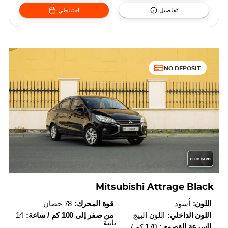
تفاصيل
احتياطي
NO DEPOSIT
Mitsubishi Attrage Black
اللون:
أسود
قوة المحرك:
78 حصان
اللون الداخلي:
اللون البيج
من صفر إلى 100 كم / ساعة:
14
ثانية
السرعة القصوى:
170 كم /