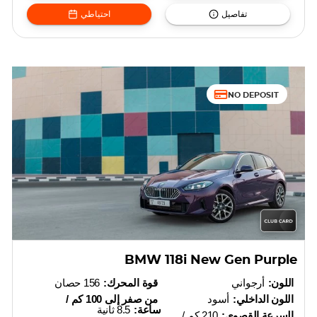
تفاصيل
احتياطي
NO DEPOSIT
BMW 118i New Gen Purple
اللون:
أرجواني
قوة المحرك:
156 حصان
اللون الداخلي:
أسود
من صفر إلى 100 كم /
ساعة:
8.5 ثانية
السرعة القصوى:
210 كم /