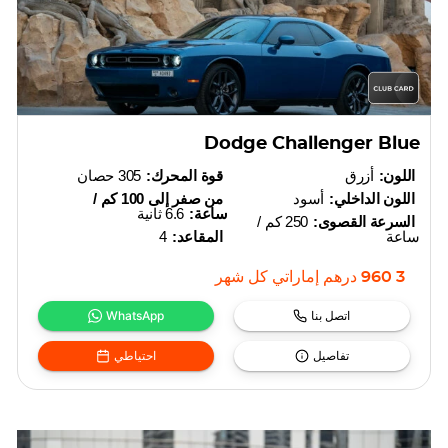
Dodge Challenger Blue
اللون:
أزرق
قوة المحرك:
305 حصان
اللون الداخلي:
أسود
من صفر إلى 100 كم /
ساعة:
6.6 ثانية
السرعة القصوى:
250 كم /
ساعة
المقاعد:
4
3 960
درهم إماراتي
كل شهر
اتصل بنا
WhatsApp
تفاصيل
احتياطي