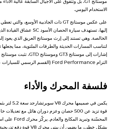
موستانج GT، بل وتتفوق على الأجيال السابقة عالية 
الاستخدام اليومي.
على عكس موستانج GT ذات الجاذبية الأوسع، وا
إليها، تستهدف سيارة الحصان ال
لتناسب المسارات الحديثة والطرقات الملتوية، مما يجعلها تب
التزام Ford Performance (القسم الرسمي للسيارات عالية الأداء Ford) بالابتكار.
فلسفة المحرك والأداء
قوة تزيد عن 500 حصان وعزم دوران هائل مع تعد
المحسّنة وتبريد
بشكل خطي، ما يضمن أن يبني محرك V8 قوة دفع تدريجية بدلاً من أن يغمرها عزم دوران هائل.