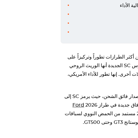
Ford Mustang Dark Hor واحدة من أكثر الطرازات تطوراً وتركيزاً على
السائق في تاريخ السيارات. تثبت سيارة موستانج دارك هورس SC الجديدة أنها الوريث الروحي
د سيارة عضلات أخرى. إنها تطور للأداء الأمريكي،
يقدّم طراز 2026 Ford Mustang Dark Horse هذا الإصدار فائق الشحن، حيث يرمز SC إلى
Ford
العائلة. تقول Ford أن هذا الطراز الجديد 2026 مستمد من الحمض النووي لسباقات