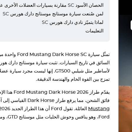
الحصان الأسود SC مقارنة بسيارات العضلات الأخرى عالية الأداء
لمن صُنعت سيارة موستانج موستانج دارك هورس SC
لماذا يتميّز نادي دارك هورس SC
التعليمات
تمثّل سيارة se SC
لأساطير مثل شيلبي GT500. إنها ليست مجر
تمزج بين القوة الخام والهندسة الدقيقة.
فائق الشحن، مما يرفع طراز Dark Horse القياسي إلى آفاق جديدة في طراز 2026
Mustang
Ford، وهو ينافس وحوش الحلبات مثل موستانج GTD، وموستانج GT3 وحتى GT500.