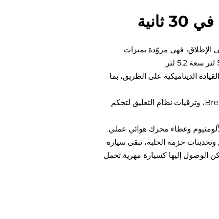
ثانية
ج أداءً على الإطلاق، فهي مزوّدة بميزات
والقيادة الديناميكية على الطريق، بما
شاسيه معزز بمخمدات MagneRide، ومكابح Brembo، وترقيات نظام التعليق لتحكم
لومنيوم وغطاء محرك هوائي عملي.
لشحن الفائق وتحديثات حزمة الحلبة، تبقى سيارة
 التي يمكن الوصول إليها كسيارة مهرية تحمل