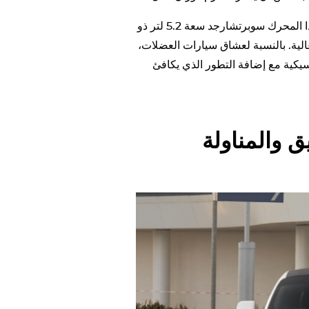
ومقارنةً بمنافسيه الذين يعملون بالسحب الطبيعي، يوفر هذا المحرك سوبرتشارجد سعة 5.2 لتر ذو
حيويةً وسرعةً عالية. بالنسبة لعشاق سيارات العضلات،
SC من خلال الحفاظ على روح Coyote الكلاسيكية مع إضافة التطور الذي يكافئ
ق والمناولة