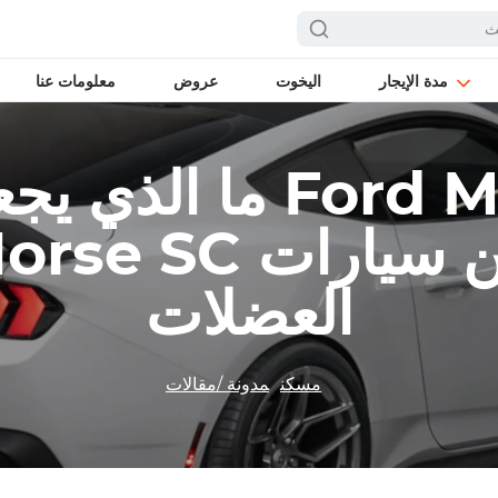
مدة الإيجار
اليخوت
عروض
معلومات عنا
ما الذي يجعل سيار
Dark Horse SC ممي
العضلات
مسكن
مدونة /مقالات