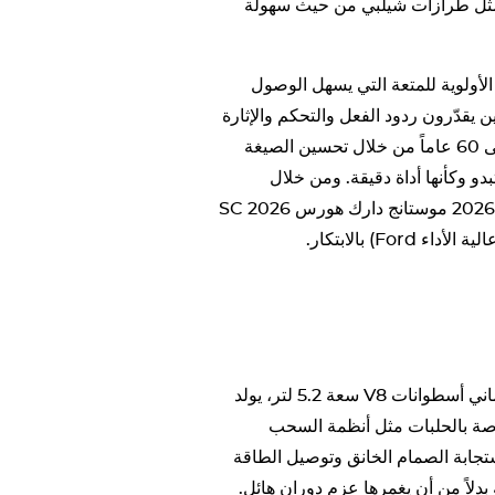
الأداء مثل طرازات شيلبي من حيث سهولة
لتي تعطي الأولوية للمتعة التي يسهل الوصول
أسود SC عشاق القيادة الذين يقدّرون ردود الفعل والتحكم والإثارة
الخالصة. وهي تستند إلى إرث موستانج العريق الذي يعود إلى 60 عاماً من خلال تحسين الصيغة
دو وكأنها أداة دقيقة. ومن خلال
إشارات إلى موستانج GT3 وموستانج GTD، تثبت موستانج 2026 موستانج دارك هورس SC 2026
يكمن في صميمها محرك V8 سوبرتشارجد سعة 5.2 لتر بثماني أسطوانات V8 سعة 5.2 لتر، يولد
يلات خاصة بالحلبات مثل أنظمة السحب
 المكابح والعادم. يركّز محرك Ford على استجابة الصمام الخانق وتوصيل الطاقة