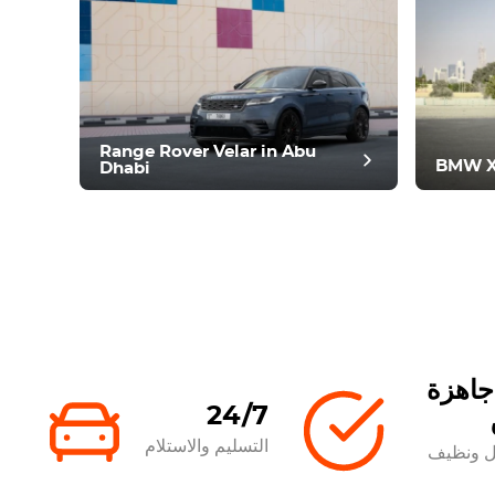
خر
Range Rover Velar in Abu
BMW X1
Dhabi
جاهزة
24/7
التسليم والاستلام
ل ونظيف