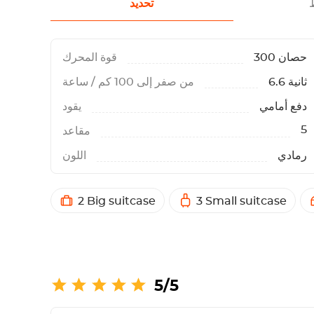
تحديد
300 حصان
قوة المحرك
6.6 ثانية
من صفر إلى 100 كم / ساعة
دفع أمامي
يقود
5
مقاعد
رمادي
اللون
2 Big suitcase
3 Small suitcase
5/5