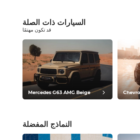
السيارات ذات الصلة
قد تكون مهتمًا
معدات
مريح
التحكم في المناخ
يقود
حالة
Mercedes G63 AMG Beige
Chevro
النماذج المفضلة