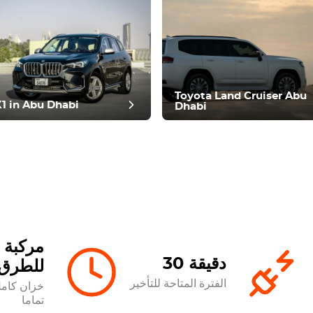
مراجعة آ
Toyota Land Cruiser Abu
 in Abu Dhabi
Dhabi
مركبة 
30 دقيقة
للطرق
الفترة المتاحة للتأخير
خزان كام
تماما