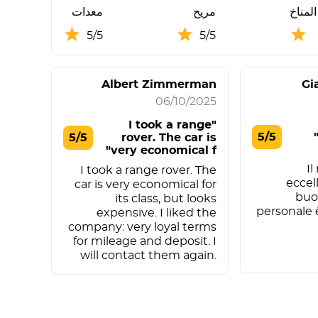
لمناخ
مريح
معدات
5/5
5/5
Albert Zimmerman
Gi
06/10/2025
"I took a range
5/5
5/5
rover. The car is
very economical f"
Il
I took a range rover. The
eccell
car is very economical for
buon
its class, but looks
personale 
expensive. I liked the
company: very loyal terms
for mileage and deposit. I
will contact them again.