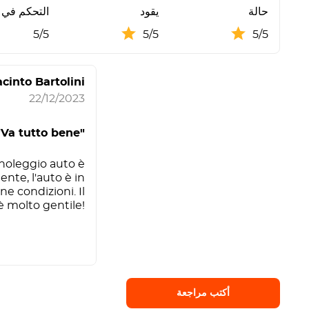
حالة
يقود
التحكم في ا
5/5
5/5
5/5
acinto Bartolini
22/12/2023
"Va tutto bene"
 noleggio auto è
ente, l'auto è in
e condizioni. Il
è molto gentile!
أكتب مراجعة
أكتب مراجعة