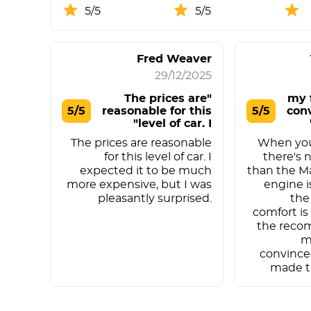
5/5
5/5
Fred Weaver
29/12/2025
"The prices are
"my 
5/5
reasonable for this
5/5
con
level of car. I"
The prices are reasonable
When you
for this level of car. I
there's 
expected it to be much
than the M
more expensive, but I was
engine i
pleasantly surprised.
the
comfort is
the reco
m
convince
made th