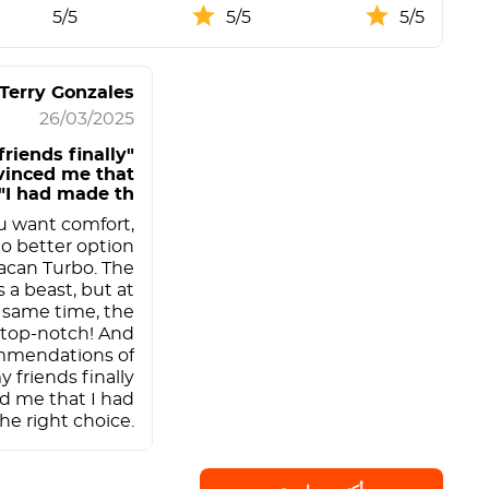
5/5
5/5
5/5
Terry Gonzales
26/03/2025
friends finally
vinced me that
I had made th"
 want comfort,
no better option
acan Turbo. The
s a beast, but at
 same time, the
 top-notch! And
mmendations of
y friends finally
d me that I had
e right choice.