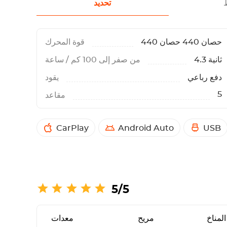
تحديد
440 حصان 440 حصان
قوة المحرك
4.3 ثانية
من صفر إلى 100 كم / ساعة
دفع رباعي
يقود
5
مقاعد
CarPlay
Android Auto
USB
5/5
لمناخ
مريح
معدات