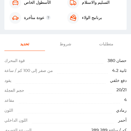
التسليم والاستلام
الأسطول الخاص
برنامج الولاء
عودة متأخرة
متطلبات
شروط
تحديد
380 حصان
قوة المحرك
4،2 ثانية
من صفر إلى 100 كم / ساعة
دفع خلفي
يقود
20/21
حجم العجلة
4
مقاعد
رمادي
اللون
أحمر
اللون الداخلي
289 كم / ساعة 289
السرعة القصوى