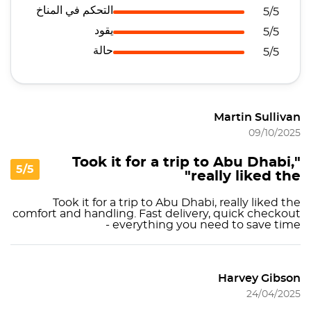
التحكم في المناخ
5/5
يقود
5/5
حالة
5/5
Martin Sullivan
09/10/2025
"Took it for a trip to Abu Dhabi,
5/5
really liked the"
Took it for a trip to Abu Dhabi, really liked the
comfort and handling. Fast delivery, quick checkout
- everything you need to save time
Harvey Gibson
24/04/2025