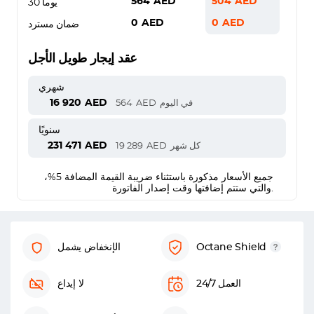
564
AED
504
AED
30 يوماً
0
AED
0
AED
ضمان مسترد
عقد إيجار طويل الأجل
شهري
16 920
AED
في اليوم
AED
564
سنويًا
231 471
AED
كل شهر
AED
19 289
جميع الأسعار مذكورة باستثناء ضريبة القيمة المضافة 5%،
والتي ستتم إضافتها وقت إصدار الفاتورة.
Octane Shield
الإنخفاض يشمل
العمل 24/7
لا إيداع