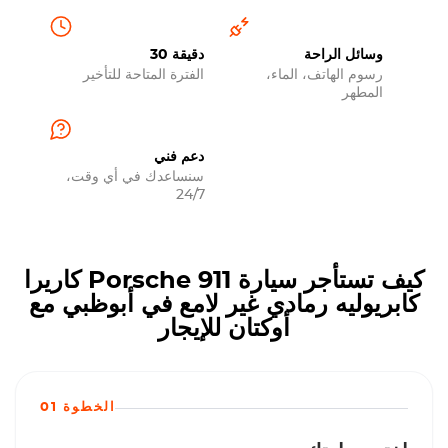
وسائل الراحة
30 دقيقة
رسوم الهاتف، الماء،
الفترة المتاحة للتأخير
المطهر
دعم فني
سنساعدك في أي وقت،
24/7
كيف تستأجر سيارة Porsche 911 كاريرا
كابريوليه رمادي غير لامع في أبوظبي مع
أوكتان للإيجار
الخطوة 01