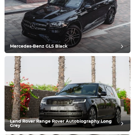
Оборудование
Удобства
Климат-контроль
Вождение
Mercedes-Benz GLS Black
Состояние
Land Rover Range Rover Autobiography Long
Grey
Оставить отзыв