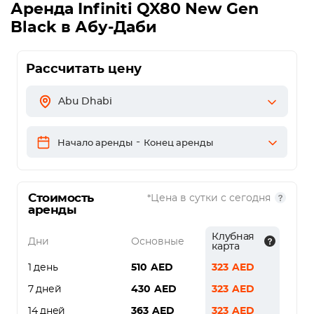
Аренда
Infiniti QX80 New Gen
Black
в Абу-Даби
Рассчитать цену
Abu Dhabi
-
Начало аренды
Конец аренды
Стоимость
*Цена в сутки с сегодня
аренды
Клубная
Дни
Основные
карта
1 день
510
AED
323
AED
7 дней
430
AED
323
AED
14 дней
363
AED
323
AED