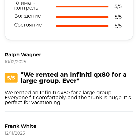
Климат-
5/5
контроль
Вождение
5/5
Состояние
5/5
Ralph Wagner
10/12/2025
"We rented an Infiniti qx80 for a
5/5
large group. Ever"
We rented an Infiniti qx80 for a large group.
Everyone fit comfortably, and the trunk is huge. It's
perfect for vacationing.
Frank White
12/11/2025