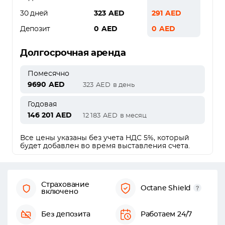
30 дней
323
AED
291
AED
Депозит
0
AED
0
AED
Долгосрочная аренда
Помесячно
9690
AED
323
AED
в день
Годовая
146 201
AED
12 183
AED
в месяц
Все цены указаны без учета НДС 5%, который
будет добавлен во время выставления счета.
Страхование
Octane Shield
включено
Без депозита
Работаем 24/7