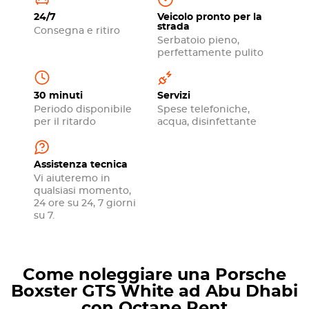
24/7
Veicolo pronto per la
strada
Consegna e ritiro
Serbatoio pieno,
perfettamente pulito
30 minuti
Servizi
Periodo disponibile
Spese telefoniche,
per il ritardo
acqua, disinfettante
Assistenza tecnica
Vi aiuteremo in
qualsiasi momento,
24 ore su 24, 7 giorni
su 7.
Come noleggiare una Porsche
Boxster GTS White ad Abu Dhabi
con Octane Rent