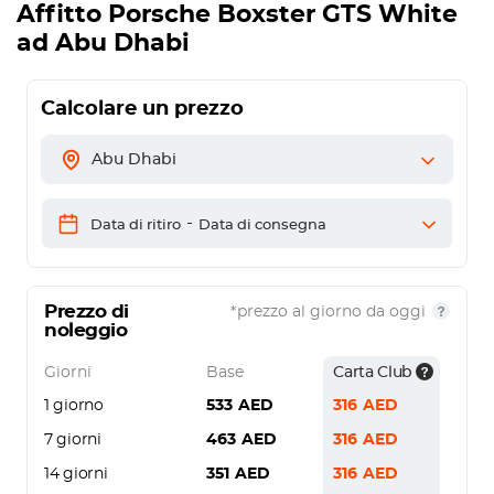
Affitto
Porsche Boxster GTS White
ad Abu Dhabi
Calcolare un prezzo
Abu Dhabi
-
Data di ritiro
Data di consegna
Prezzo di
*prezzo al giorno da oggi
noleggio
Giorni
Base
Carta Club
1 giorno
533
AED
316
AED
7 giorni
463
AED
316
AED
14 giorni
351
AED
316
AED