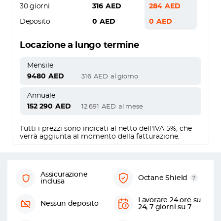
30 giorni
316
AED
284
AED
Deposito
0
AED
0
AED
Locazione a lungo termine
Mensile
9480
AED
316
AED
al giorno
Annuale
152 290
AED
12 691
AED
al mese
Tutti i prezzi sono indicati al netto dell'IVA 5%, che
verrà aggiunta al momento della fatturazione.
Assicurazione
Octane Shield
inclusa
Lavorare 24 ore su
Nessun deposito
24, 7 giorni su 7