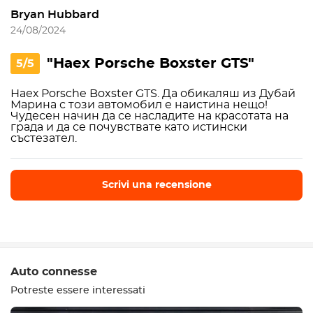
Bryan Hubbard
24/08/2024
"Наех Porsche Boxster GTS"
5/5
Наех Porsche Boxster GTS. Да обикаляш из Дубай
Марина с този автомобил е наистина нещо!
Чудесен начин да се насладите на красотата на
града и да се почувствате като истински
състезател.
Scrivi una recensione
Scrivi una recensione
Auto connesse
Potreste essere interessati