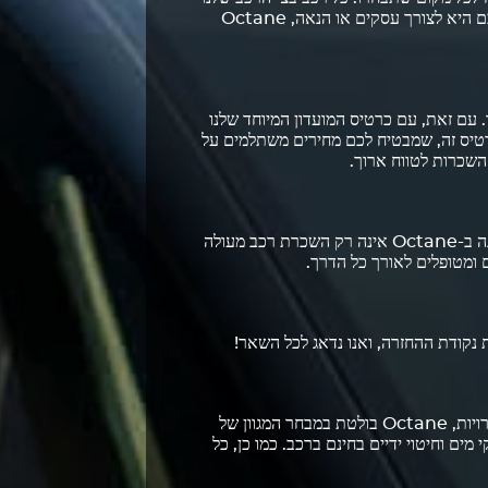
מצויד בתכונות בטיחות מהשורה הראשונה, נמסר במצב מושלם, עם מיכל דלק מלא ומוכן לנסיעה. בין אם הנסיעה שלכם היא לצורך עסקים או הנאה, Octane
 עלות ההשכרה היא 690 AED בלבד. עם זאת, עם כרטיס המועדון המיוחד שלנו
 ללמוד עוד על קבלת כרטיס זה, שמבטיח לכם מחירים משתלמים על
השכרות לטווח ארוך.
אנו מקפידים על בקרת איכות קפדנית הן לגבי הרכבים הזמינים להשכרה והן לגבי פעילות צוות שירות הלקוחות שלנו. הזמנה ב-Octane אינה רק השכרת רכב מעולה
נקודת ההחזרה, ואנו נדאג לכל השאר!
קשה למצוא דגם של מכונית יוקרה שאינו נכלל בצי הרכב הנרחב שלנו. מבין חברות השכרת הרכב הרבות באיחוד האמירויות, Octane בולטת במבחר המגוון של
מים וחיטוי ידיים בחינם ברכב. כמו כן, כל