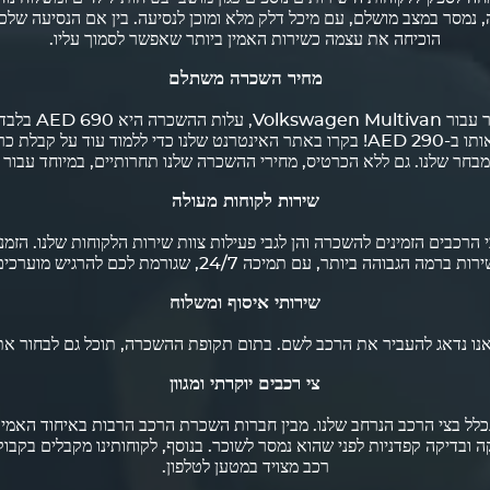
הוכיחה את עצמה כשירות האמין ביותר שאפשר לסמוך עליו.
מחיר השכרה משתלם
 עבור
Volkswagen
Multivan,
— Octane Quantum — תוכלו לקבל אותו ב-290 AED! בקרו באתר האינטרנט שלנו כדי
במבחר שלנו. גם ללא הכרטיס, מחירי ההשכרה שלנו תחרותיים, במיוחד עבור 
שירות לקוחות מעולה
, עם תמיכה 24/7, שגורמת לכם להרגיש מוערכים ומטופלים לאורך כל הדרך.
שירותי איסוף ומשלוח
אנו נדאג להעביר את הרכב לשם. בתום תקופת ההשכרה, תוכל גם לבחור את 
צי רכבים יוקרתי ומגוון
 ובדיקה קפדניות לפני שהוא נמסר לשוכר. בנוסף, לקוחותינו מקבלים בקבוקי 
רכב מצויד במטען לטלפון.