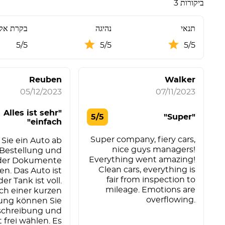
3 ביקורות
תנאי
נהיגה
בקרת אק
5/5
5/5
5/5
Reuben
Walker
05/12/2023
07/11/2023
"Alles ist sehr
5/5
"Super"
einfach"
Super company, fiery cars,
Sie ein Auto ab
nice guys managers!
 Bestellung und
Everything went amazing!
der Dokumente
Clean cars, everything is
en. Das Auto ist
fair from inspection to
er Tank ist voll.
mileage. Emotions are
ch einer kurzen
overflowing.
ung können Sie
chreibung und
 frei wählen. Es