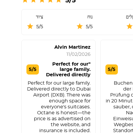
5/5
לים
נוח
ציוד
5/5
5/5
Alvin Martinez
11/02/2026
"Perfect for our
5/5
large family.
5/5
Delivered directly
t"
Perfect for our large family.
Buchen 
Delivered directly to Dubai
der
Airport (DXB). There was
Prüfung 
enough space for
in 20 Minut
everyone's suitcases.
sauber, d
Octane is honest—the
Na
price is as advertised on
Einweis
the website, and
Wegbes
insurance is included.
Standort