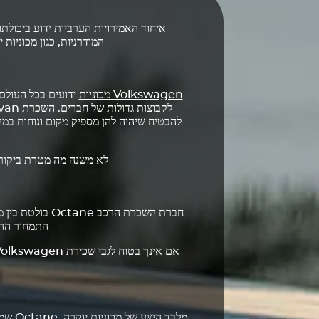
איחוד האמירויות הערביות ידוע ביכולתו
המודרניות, כגון מכוניות
Volkswagen
מכוניות
ידועים בכל העולם 
לקבוצות גדולות של חברים. השכרת
להבטיח שיהיה להן מספיק מקום ונוחות במ
לא משנה מה מטרת ביקורך בדובאי, השכר רכב עם Octane וש
חברת השכרת הר
התמחור ההו
אם אינך בטוח לגבי שכירת
Volkswagen
מלבד 