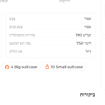
דרישות
תנאים
אפור
צֶבַע
אפור
צבע פנים
190 קמ"ש
מהירות מקסימלית
750 ליטר
נפח תא המטען
דיזל
סוג הדלק
4 Big suitcase
10 Small suitcase
ביקורות