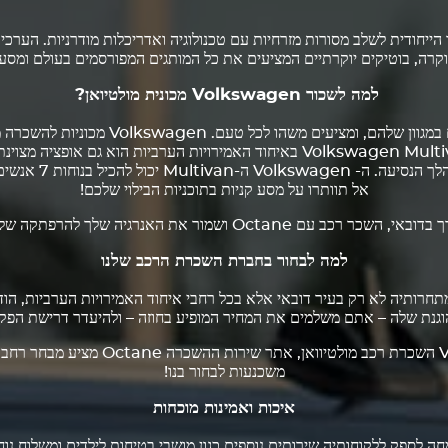
 הייחודית לשלב מסורות מזרחיות עם טכנולוגיה ואדריכלות מודרניות. הערכ
 יוקרה, בוטיקים יוקרתיים המציעים את כל המותגים המפורסמים בעולם ומסע
למה לשכור
Volkswagen
מכונית מולטיואן?
במגוון שלהם, ומציעים משהו לכל טעם.
Volkswagen
Volkswagen
Multivan באיחוד האמירויות הערביות הוא גם אופציה מ
הלך הנסיעה. ה-
Volkswagen
ה-Multivan
אל תוותרו על מסע קניות בתוכניות הבילוי שלכם!
מור את האנרגיה שלך להרפתקה שלפניך – אנחנו נדאג לשאר!
למה לבחור בחברת השכרת הרכב שלנו
כב Octane בולטת בין מתחרותיה לא רק בעיר דובאי אלא בכל רחבי איחוד האמירויות הערבי
גנת שלה – אתם משלמים את המחיר המופיע בחוזה – ולהיעדר דרישת הפק
השכרת רכב מולטיוואן, אתר שירו
משכנעות לבחור בנו!
איכות ואמינות מוכחות
היצע של מכוניות יוקרה, Octane שמחה לספק ללקוחותיה שירותים נוספים כגון מושבי בטיחות לילד