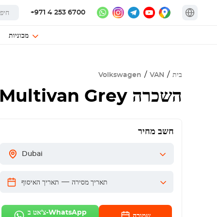
+971 4 253 6700
מכוניות
בית
VAN
Volkswagen
השכרה
Multivan Grey
חשב מחיר
Dubai
—
תאריך מסירה
תאריך האיסוף
צ'אט ב-WhatsApp
שמורה