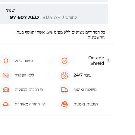
שנתי
97 607
AED
לחודש
AED
8134
כל המחירים מצוינים ללא מע"מ 5%, אשר יתווסף בעת
החשבונית.
Octane
ביטוח כלול
Shield
עובד 24/7
ללא הפקדה
משלוח ואיסוף
צי רכבים בבעלות
תוכנית נאמנות
החזרה מאוחרת