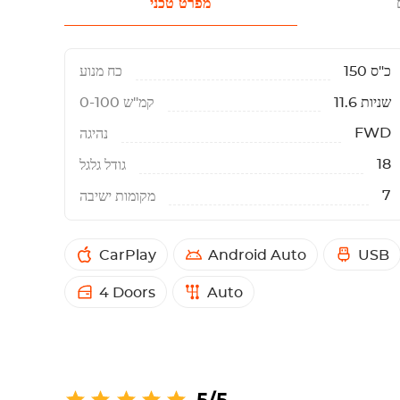
מפרט טכני
150 כ"ס
כח מנוע
11.6 שניות
0-100 קמ"ש
FWD
נהיגה
18
גודל גלגל
7
מקומות ישיבה
CarPlay
Android Auto
USB
4 Doors
Auto