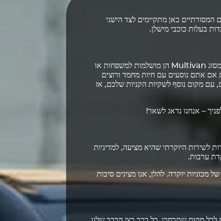
ים המסורתיים כאן מתקיימים לצד הישגי
דות בעלות כוכבי מישלן.
מכוניות להשכרה מסוג Multivan הן מושלמות למשפחות או
צוינת אם אתם נוסעים עם חיות מחמד ורוצים
 יכול להכיל בנוחות 7 אנשים, עם מקום נוסף לשקיות הקניות שלכם, אז
ות, הודות לשירות היוקרתי שהיא מציעה, למדיניות
דת ערבות.
ת ההשכרה Octane מציע מבחר רחב של מכוניות יוקרה. להלן, אנו מציגים סיבות
ים ומשלוח נוח לכל מקום שתבחרו. כל רכב בצי הרכב שלנו