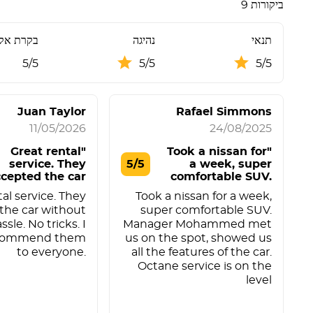
9 ביקורות
תנאי
נהיגה
בקרת אק
5/5
5/5
5/5
Juan Taylor
Rafael Simmons
11/05/2026
24/08/2025
"Great rental
"Took a nissan for
service. They
5/5
a week, super
cepted the car
comfortable SUV.
withou"
M"
G
al service. They
Took a nissan for a week,
the car without
super comfortable SUV.
ssle. No tricks. I
Manager Mohammed met
ecommend them
us on the spot, showed us
to everyone.
all the features of the car.
Octane service is on the
level