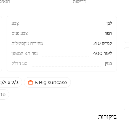
דרישות
תנאים
לבן
צֶבַע
תפוז
צבע פנים
210 קמ"ש
מהירות מקסימלית
400 ליטר
נפח תא המטען
בנזין
סוג הדלק
/A x 2/3
5 Big suitcase
to
ביקורות