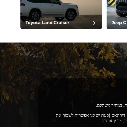
וסט
Toyota Land Cruiser
Jeep G
דמי השכירות מכסים ביטוח מקיף בסיסי וכוללים מגבלת קילומטראז' סטנדרטית. נדרשת גם הפקדת ערבות בסך 1,000 דירהאם (כעת יש לנו אפשרות לשכור את
 מזומן או צ'ק.