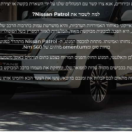
 ובירורים, אנא צרו קשר עם המנהלים שלנו על ידי השארת בקשה או יצירת 
למה לשכור את
Nissan Patrol
?
יקוני באיחוד האמירויות הערביות, והיא מושרשת עמוק בתרבות הרכב של הא
היא הפכה למכונית מבוקשת מאוד, הבלעדית לאזור המפרץ בשל הפופולריו
נוחותו ואמינותו. מתחת למכסה המנוע, ה-
Nissan Patrol
כוחות סוס ומomentum מדהים של 560 Nm.
בן והאלגנטי, המנוע החזק והפנים המרווח בצבע כתום תורמים באופן משמעות
טת בכבישים מהווה עדות למפואר שלו, ומחזקת את מעמדו כרכב המבוקש ביו
אים לכם לבלות את זמנכם בדובאי, עשו את הצעד הבא והזמינו אותו על 