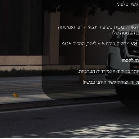
קשר טלפוני.
זור. בזכות ביצועיה יוצאי הדופן ואמינותה
ת העצומה שלה.
מתהדר במנוע V8 מרשים בנפח 5.6 ליטר, המפיק 405
י לקסמו.
תר באיחוד האמירויות הערביות.
ידי יצירת קשר איתנו עכשיו!