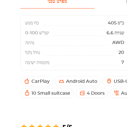
מפרט טכני
405 כ"ס
כח מנוע
6.6 שניות
0-100 קמ"ש
AWD
נהיגה
20
גודל גלגל
7
מקומות ישיבה
CarPlay
Android Auto
USB-C
10 Small suitcase
4 Doors
Au