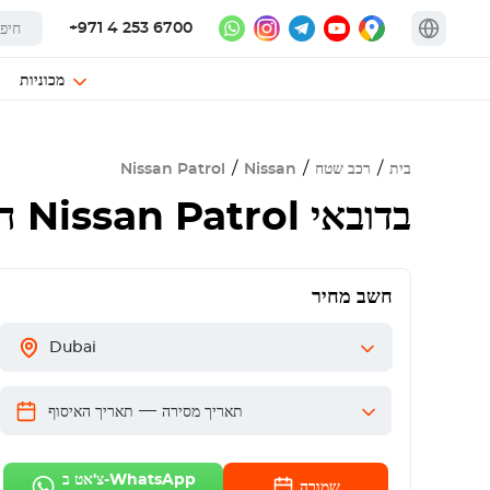
+971 4 253 6700
מכוניות
בית
רכב שטח
Nissan
Nissan Patrol
השכרת Nissan Patrol בדובאי
חשב מחיר
Dubai
—
תאריך מסירה
תאריך האיסוף
צ'אט ב-WhatsApp
שמורה