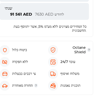
שנתי
91 561
AED
לחודש
AED
7630
כל המחירים מצוינים ללא מע"מ 5%, אשר יתווסף בעת
החשבונית.
Octane
ביטוח כלול
Shield
עובד 24/7
ללא הפקדה
משלוח ואיסוף
צי רכבים בבעלות
תוכנית נאמנות
החזרה מאוחרת