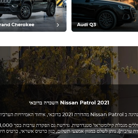
ביקורת פ
rand Cherokee
Audi Q3
2021
Nissan Patrol
השכרה בדובאי
היגה ב
Nissan Patrol
מהדורת 2021 בדובאי, איחוד האמירויות הערביות, במחיר משתלם.
ערבות). ניתן לשלם במגוון אמצעי תשלום, כגון כרטיס אשראי, כרטיס חיוב,