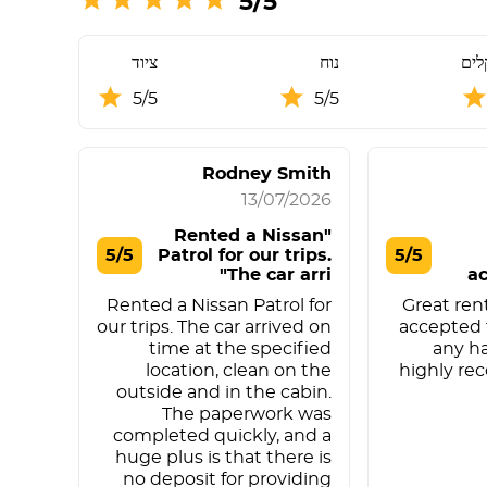
5/5
לים
נוח
ציוד
5/5
5/5
Rodney Smith
13/07/2026
"Rented a Nissan
5/5
Patrol for our trips.
5/5
The car arri"
ac
Rented a Nissan Patrol for
Great rent
our trips. The car arrived on
accepted 
time at the specified
any ha
location, clean on the
highly r
outside and in the cabin.
The paperwork was
completed quickly, and a
huge plus is that there is
no deposit for providing