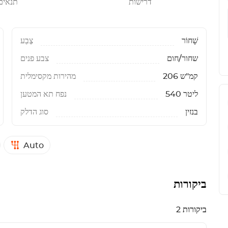
דרישות
תנאים
שָׁחוֹר
צֶבַע
שחור/חום
צבע פנים
206 קמ"ש
מהירות מקסימלית
540 ליטר
נפח תא המטען
בנזין
סוג הדלק
Auto
ביקורות
2 ביקורות