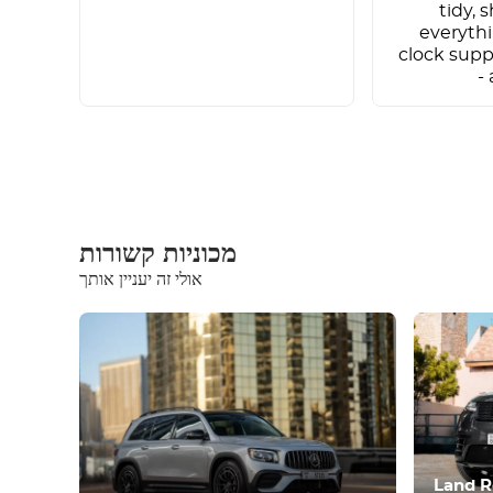
tidy,
everyth
clock supp
-
מכוניות קשורות
אולי זה יעניין אותך
ציוד
נוח
בקרת אקלים
נהיגה
תנאי
Land R