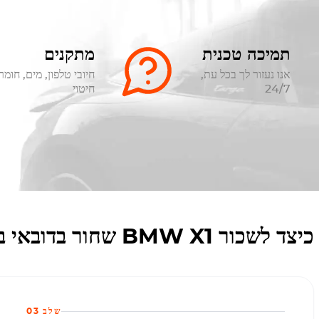
תמיכה טכנית
מתקנים
אנו נעזור לך בכל עת,
חיובי טלפון, מים, חומר
24/7
חיטוי
כיצד לשכור BMW X1 שחור בדובאי באמצעות Octane Rent
שלב 03