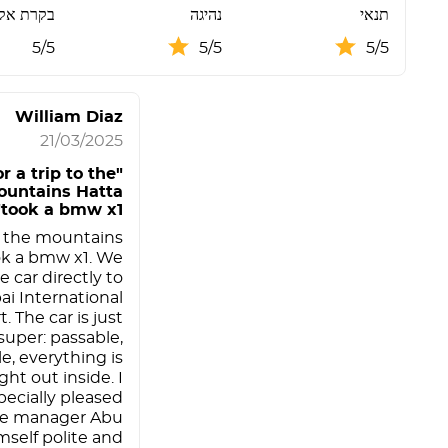
תנאי
נהיגה
בקרת אק
5/5
5/5
5/5
William Diaz
21/03/2025
or a trip to the
untains Hatta
took a bmw x1"
to the mountains
ok a bmw x1. We
 car directly to
i International
t. The car is just
super: passable,
e, everything is
ht out inside. I
pecially pleased
he manager Abu
self polite and