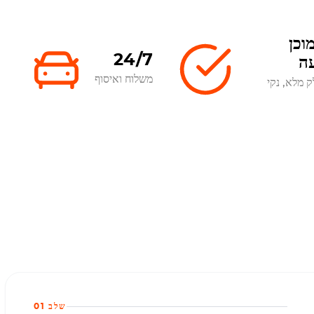
וכן
24/7
ה
משלוח ואיסוף
ק מלא, נקי
שלב 01