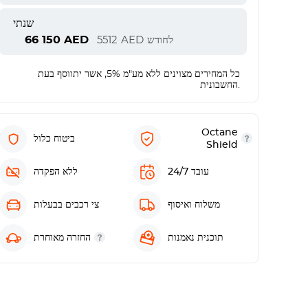
שנתי
66 150
AED
לחודש
AED
5512
כל המחירים מצוינים ללא מע"מ 5%, אשר יתווסף בעת
החשבונית.
Octane
ביטוח כלול
Shield
עובד 24/7
ללא הפקדה
משלוח ואיסוף
צי רכבים בבעלות
תוכנית נאמנות
החזרה מאוחרת