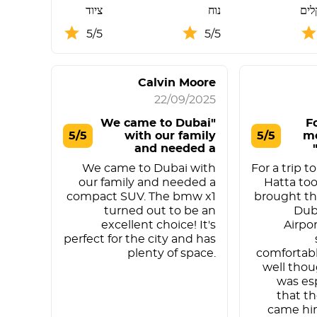
לים
נוח
ציוד
5/5
5/5
Calvin Moore
22/09/2025
"We came to Dubai
"F
5/5
with our family
5/5
mo
and needed a
comp"
We came to Dubai with
For a trip 
our family and needed a
Hatta to
compact SUV. The bmw x1
brought the
turned out to be an
Duba
excellent choice! It's
Airpor
perfect for the city and has
plenty of space.
comfortabl
well thoug
was es
that t
came him