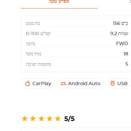
מפרט טכני
156 כ"ס
כח מנוע
9,2 שניות
0-100 קמ"ש
FWD
נהיגה
18
גודל גלגל
5
מקומות ישיבה
CarPlay
Android Auto
USB
5/5