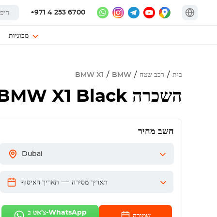
+971 4 253 6700
מכוניות
בית
רכב שטח
BMW
BMW X1
השכרה
BMW X1 Black
חשב מחיר
Dubai
—
תאריך מסירה
תאריך האיסוף
צ'אט ב-WhatsApp
שמורה