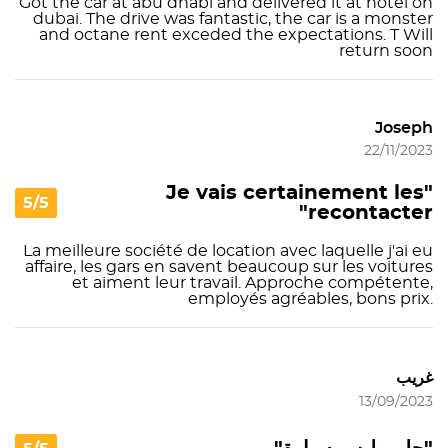
Got the car at abu dhabi and delivered it at hotel on
dubai. The drive was fantastic, the car is a monster
and octane rent exceded the expectations. T Will
return soon
Joseph
22/11/2023
"Je vais certainement les
5/5
recontacter"
La meilleure société de location avec laquelle j'ai eu
affaire, les gars en savent beaucoup sur les voitures
et aiment leur travail. Approche compétente,
employés agréables, bons prix.
غريب
13/09/2023