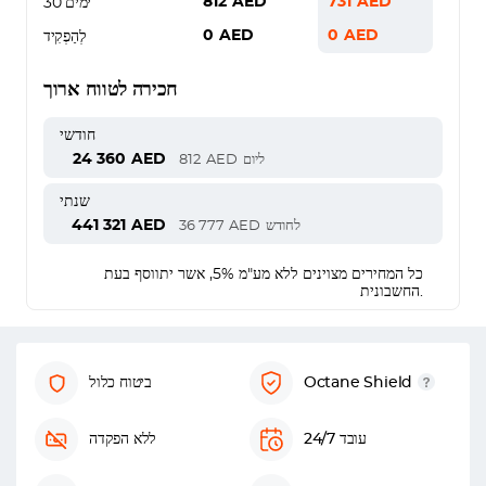
812
AED
731
AED
30 ימים
0
AED
0
AED
לְהַפְקִיד
חכירה לטווח ארוך
חודשי
24 360
AED
ליום
AED
812
שנתי
441 321
AED
לחודש
AED
36 777
כל המחירים מצוינים ללא מע"מ 5%, אשר יתווסף בעת
החשבונית.
Octane Shield
ביטוח כלול
עובד 24/7
ללא הפקדה