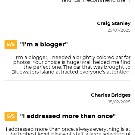
refunds. I recommend them
Craig Stanley
29/07/2025
"I'm a blogger"
5/5
I'm a blogger, I needed a brightly colored car for
photos. Your choice is huge! Mali helped me find
the perfect one. The car that was brought to
Bluewaters Island attracted everyone's attention.
Charles Bridges
15/02/2025
"I addressed more than once"
5/5
I addressed more than once, always everything is at
the highest level. pleasant staff, a large selection of