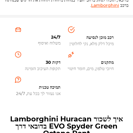
בדובאי, תוכלו לנהוג ברחבי העיר בנוחות מיוחדת ולחוות את הריגוש שבנהיגה
ברכב
Lamborghini
.
24/7
רכב מוכן לנסיעה
משלוח ואיסוף
מיכל דלק מלא, נקי לחלוטין
מתקנים
30 דקות
חיובי טלפון, מים, חומר חיטוי
תקופת העיכוב הזמינה
תמיכה טכנית
אנו נעזור לך בכל עת, 24/7
איך לשכור Lamborghini Huracan
EVO Spyder Green בדובאי דרך