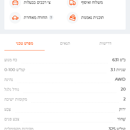
משלוח ואיסוף
צי רכבים בבעלות
תוכנית נאמנות
החזרה מאוחרת
דרישות
תנאים
מפרט טכני
631 כ"ס
כח מנוע
3.1 שניות
0-100 קמ"ש
AWD
נהיגה
20
גודל גלגל
2
מקומות ישיבה
ירוק
צֶבַע
שָׁחוֹר
צבע פנים
325 קמ"ש
מהירות מקסימלית