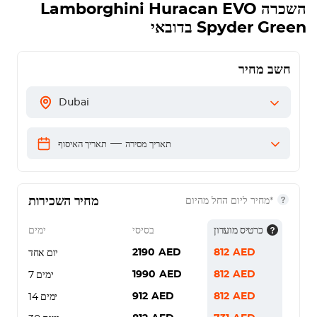
השכרה
Lamborghini Huracan EVO
Spyder Green
בדובאי
חשב מחיר
Dubai
—
תאריך מסירה
תאריך האיסוף
מחיר השכירות
*מחיר ליום החל מהיום
כרטיס מועדון
בסיסי
ימים
2190
AED
812
AED
יום אחד
1990
AED
812
AED
7 ימים
912
AED
812
AED
14 ימים