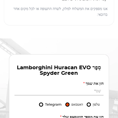
אנו מספקים את המשלוח למלון, לשדה התעופה או לכל מקום אחר
בדובאי.
סֵפֶר
Lamborghini Huracan EVO
Spyder Green
הזן את שמך
*
טלפון
וואטסאפ
Telegram
הזן את מספר הווטסאפ שלך
*