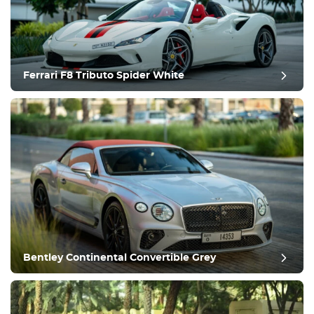
ציוד
נוח
בקרת אקלים
נהיגה
Ferrari F8 Tributo Spider White
תנאי
Bentley Continental Convertible Grey
ביקורת פוסט