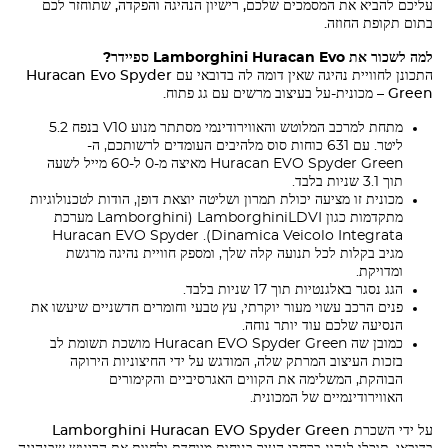
עליכם להביא את המסמכים שלכם, רישיון הנהיגה והפקדה, שתוחזר לכם
בתום תקופת החוזה.
למה לשכור את
Evo
Huracan
Lamborghini
ספיידר?
התכונן לחוויית נהיגה שאין דומה לה בדובאי עם
Evo Spyder
Huracan
Green – מכונית-על בעיצוב מרשים עם גג פתוח.
מתחת למרכב המלוטש והאווירודינמי מסתתר מנוע V10 בנפח 5.2
ליטר. עם 631 כוחות סוס מלהיבים העומדים לרשותכם, ה-
Huracan
EVO Spyder Green מאיצה מ-0 ל-60 מייל לשעה
תוך 3.1 שניות בלבד.
מכונית זו מציעה יכולת תמרון ושליטה יוצאת דופן, הודות לטכנולוגיות
מתקדמות כגון
LDVI (
Lamborghini
Lamborghini
מערכת
Huracan
EVO Spyder
Dinamica Veicolo Integrata).
מגיב בקלות לכל תנועה קלה שלך, ומספק חוויית נהיגה מרגשת
ומדויקת.
הגג נסגר באלגנטיות תוך 17 שניות בלבד.
פנים הרכב עשוי מעור יוקרתי, עץ טבעי וחומרים חדשניים שיעשו את
הנסיעה שלכם עוד יותר נוחה.
כמובן שה
Huracan
EVO Spyder Green מושכת תשומת לב
בזכות העיצוב המרתק שלה, המודגש על ידי החיצוניות הירוקה
הבוהקת, המשלימה את הקווים האגרסיביים והקימורים
האווירודינמיים של המכונית.
על ידי השכרת
Spyder Green
EVO
Huracan
Lamborghini