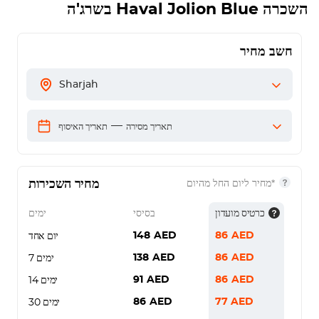
השכרה
Haval Jolion Blue
בשרג'ה
חשב מחיר
Sharjah
—
תאריך מסירה
תאריך האיסוף
מחיר השכירות
*מחיר ליום החל מהיום
כרטיס מועדון
בסיסי
ימים
148
AED
86
AED
יום אחד
138
AED
86
AED
7 ימים
91
AED
86
AED
14 ימים
86
AED
77
AED
30 ימים