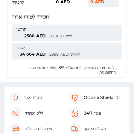
0
AED
0
AED
לְהַפְקִיד
חכירה לטווח ארוך
חודשי
2580
AED
ליום
AED
86
שנתי
34 664
AED
לחודש
AED
2889
כל המחירים מצוינים ללא מע"מ 5%, אשר יתווסף בעת
החשבונית.
Octane Shield
ביטוח כלול
עובד 24/7
ללא הפקדה
משלוח ואיסוף
צי רכבים בבעלות