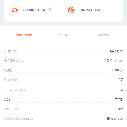
תוכנית נאמנות
החזרה מאוחרת
דרישות
תנאים
מפרט טכני
147 כ"ס
כח מנוע
10.4 שניות
0-100 קמ"ש
FWD
נהיגה
17
גודל גלגל
5
מקומות ישיבה
כְּחוֹל
צֶבַע
שָׁחוֹר
צבע פנים
185 קמ"ש
מהירות מקסימלית