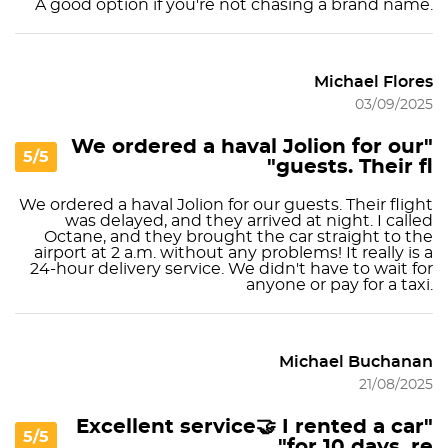
A good option if you're not chasing a brand name.
Michael Flores
03/09/2025
"We ordered a haval Jolion for our
5/5
guests. Their fl"
We ordered a haval Jolion for our guests. Their flight
was delayed, and they arrived at night. I called
Octane, and they brought the car straight to the
airport at 2 a.m. without any problems! It really is a
24-hour delivery service. We didn't have to wait for
anyone or pay for a taxi.
Michael Buchanan
21/08/2025
"Excellent service🤝 I rented a car
5/5
for 10 days, re"