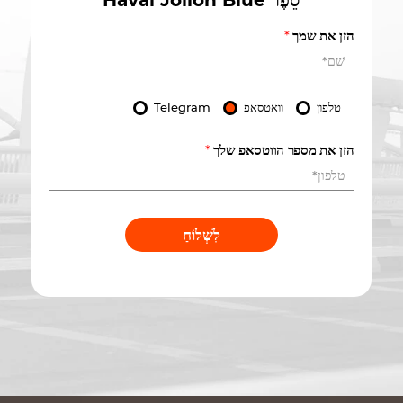
סֵפֶר
Haval Jolion Blue
הזן את שמך
*
טלפון
וואטסאפ
Telegram
הזן את מספר הווטסאפ שלך
*
לִשְׁלוֹחַ