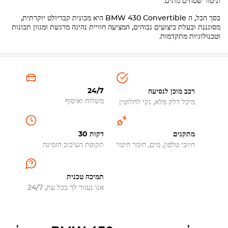
וניטור שטחים מתים.
בסך הכל, ה
BMW 430 Convertible
היא מכונית קבריולט יוקרתית,
מסוגננת ובעלת ביצועים גבוהים, המציעה חוויית נהיגה מרגשת ומגוון תכונות
וטכנולוגיות מתקדמות.
24/7
רכב מוכן לנסיעה
משלוח ואיסוף
מיכל דלק מלא, נקי לחלוטין
מתקנים
30 דקות
חיובי טלפון, מים, חומר חיטוי
תקופת העיכוב הזמינה
תמיכה טכנית
אנו נעזור לך בכל עת, 24/7