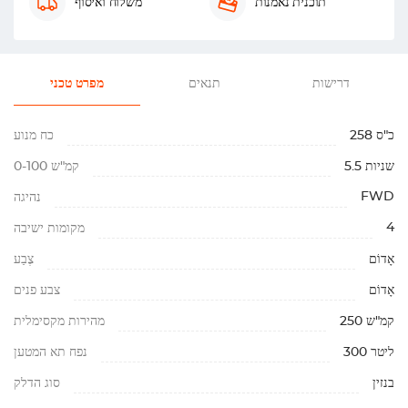
תוכנית נאמנות
משלוח ואיסוף
דרישות
תנאים
מפרט טכני
258 כ"ס
כח מנוע
5.5 שניות
0-100 קמ"ש
FWD
נהיגה
4
מקומות ישיבה
אָדוֹם
צֶבַע
אָדוֹם
צבע פנים
250 קמ"ש
מהירות מקסימלית
300 ליטר
נפח תא המטען
בנזין
סוג הדלק