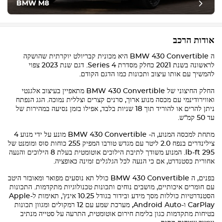
BMW M8
אודות הרכב
ה
BMW 430 Convertible
היא מכונית קבריולט יוקרתית שהושקה
לראשונה בשנת 2021 כחלק מסדרת 4 Series. דגם שנת 2023 צפוי
להמשיך עם אותו עיצוב ותכונות כמו הדגם הקודם.
החלק החיצוני של
BMW 430 Convertible
מתאפיין בעיצוב אלגנטי
ואווירודינמי עם מכסה מנוע ארוך, סרנים קצרים וצללית נמוכה. הגג הנפתח
ניתן להרים או להוריד תוך 18 שניות בלבד, אפילו בזמן נסיעה במהירות של
עד 50 קמ"ש.
מתחת למכסה המנוע, ה-
BMW 430 Convertible
מונע על ידי מנוע 4
צילינדרים בנפח 2.0 ליטר עם מגדש טורבו המפיק 255 כוחות סוס ומומנט של
295 lb-ft. המנוע משודך לתיבת הילוכים אוטומטית בעלת 8 הילוכים והנעה
אחורית כסטנדרט, אם כי הנעה לכל הגלגלים זמינה כאופציה.
בפנים, ה
BMW 430 Convertible
כולל תא נוסעים מפואר ומאובזר היטב
עם חומרים איכותיים, מושבים נוחים ותכונות טכנולוגיות מתקדמות. התכונות
הסטנדרטיות כוללות מסך מידע ובידור בגודל 10.25 אינץ', תאימות ל-Apple
CarPlay ו-Android Auto, מערכת שמע עם 12 רמקולים ומגוון תכונות
בטיחות מתקדמות כגון בלימת חירום אוטומטית, התרעה על סטייה מנתיב