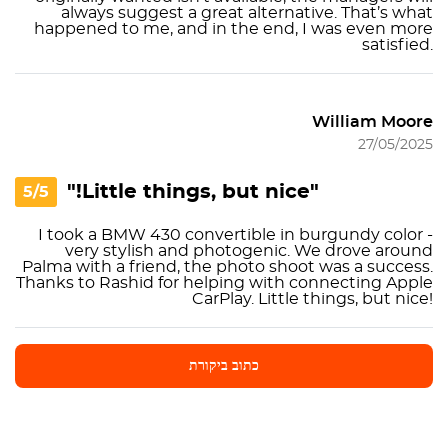
always suggest a great alternative. That’s what
happened to me, and in the end, I was even more
satisfied.
William Moore
27/05/2025
"Little things, but nice!"
5/5
I took a BMW 430 convertible in burgundy color -
very stylish and photogenic. We drove around
Palma with a friend, the photo shoot was a success.
Thanks to Rashid for helping with connecting Apple
CarPlay. Little things, but nice!
כתוב ביקורת
כתוב ביקורת