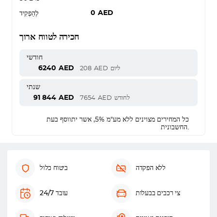
0
AED
לְהַפְקִיד
חכירה לטווח ארוך
חודשי
6240
AED
ליום
AED
208
שנתי
91 844
AED
לחודש
AED
7654
כל המחירים מצוינים ללא מע"מ 5%, אשר יתווסף בעת
החשבונית.
ללא הפקדה
ביטוח כלול
צי רכבים בבעלות
עובד 24/7