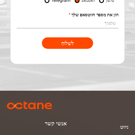
טלפון
וואטסאפ
Telegram
הזן את מספר הווטסאפ שלך
*
לִשְׁלוֹחַ
אנשי קשר
ניווט