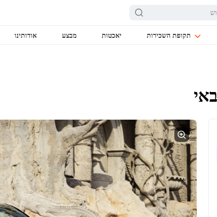
תקופת השכירות
יאכטות
מבצע
אודותינו
אי