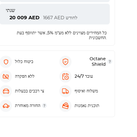
שנתי
20 009
AED
לחודש
AED
1667
כל המחירים מצוינים ללא מע"מ 5%, אשר יתווסף בעת
החשבונית.
Octane
ביטוח כלול
Shield
עובד 24/7
ללא הפקדה
משלוח ואיסוף
צי רכבים בבעלות
תוכנית נאמנות
החזרה מאוחרת