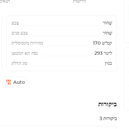
דרישות
תנאים
שָׁחוֹר
צֶבַע
שָׁחוֹר
צבע פנים
170 קמ"ש
מהירות מקסימלית
293 ליטר
נפח תא המטען
בנזין
סוג הדלק
Auto
ביקורות
3 ביקורות