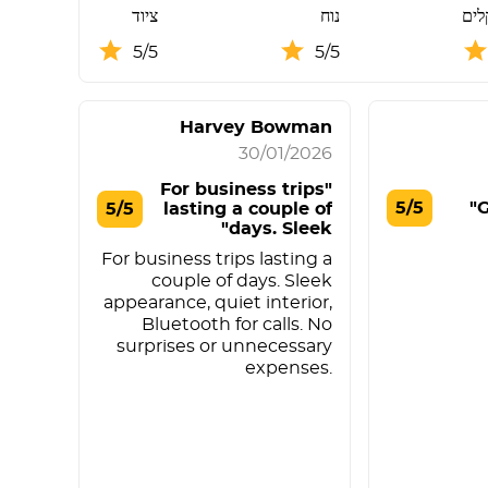
לים
נוח
ציוד
5/5
5/5
Harvey Bowman
30/01/2026
"For business trips
5/5
5/5
lasting a couple of
days. Sleek"
For business trips lasting a
couple of days. Sleek
appearance, quiet interior,
Bluetooth for calls. No
surprises or unnecessary
expenses.