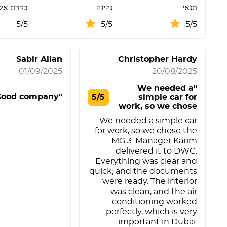
תנאי
נהיגה
בקרת אק
5/5
5/5
5/5
Sabir Allan
Christopher Hardy
01/09/2025
20/08/2025
"We needed a
"Good company"
5/5
simple car for
work, so we chose
the M"
We needed a simple car
for work, so we chose the
MG 3. Manager Karim
delivered it to DWC.
Everything was clear and
quick, and the documents
were ready. The interior
was clean, and the air
conditioning worked
perfectly, which is very
important in Dubai.