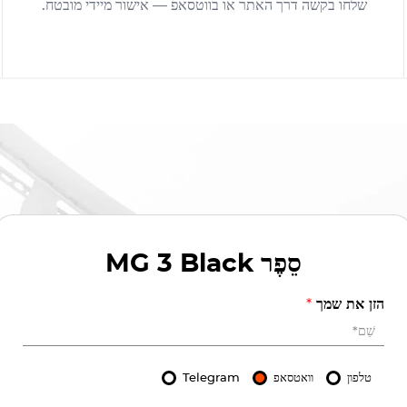
שלחו בקשה דרך האתר או בווטסאפ — אישור מיידי מובטח.
סֵפֶר
MG 3 Black
הזן את שמך
*
טלפון
וואטסאפ
Telegram