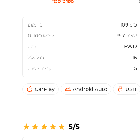
מפרט טכני
109 כ"ס
כח מנוע
9.7 שניות
0-100 קמ"ש
FWD
נהיגה
15
גודל גלגל
5
מקומות ישיבה
CarPlay
Android Auto
USB
5/5