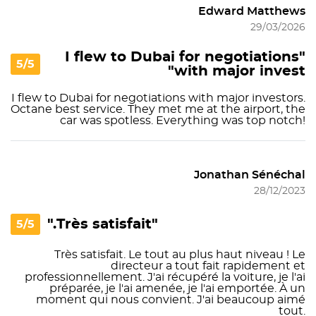
Edward Matthews
29/03/2026
"I flew to Dubai for negotiations
5/5
with major invest"
I flew to Dubai for negotiations with major investors.
Octane best service. They met me at the airport, the
car was spotless. Everything was top notch!
Jonathan Sénéchal
28/12/2023
"Très satisfait."
5/5
Très satisfait. Le tout au plus haut niveau ! Le
directeur a tout fait rapidement et
professionnellement. J'ai récupéré la voiture, je l'ai
préparée, je l'ai amenée, je l'ai emportée. À un
moment qui nous convient. J'ai beaucoup aimé
tout.