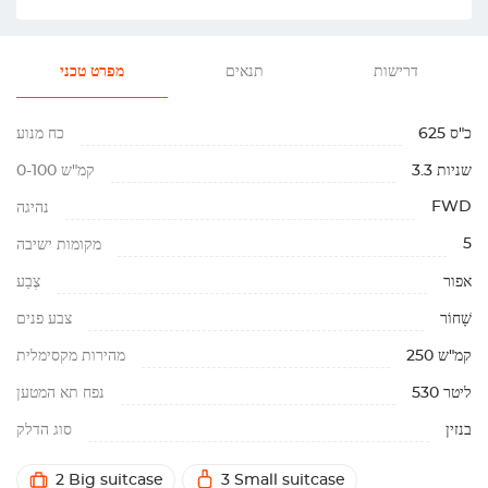
דרישות
תנאים
מפרט טכני
625 כ"ס
כח מנוע
3.3 שניות
0-100 קמ"ש
FWD
נהיגה
5
מקומות ישיבה
אפור
צֶבַע
שָׁחוֹר
צבע פנים
250 קמ"ש
מהירות מקסימלית
530 ליטר
נפח תא המטען
בנזין
סוג הדלק
2 Big suitcase
3 Small suitcase