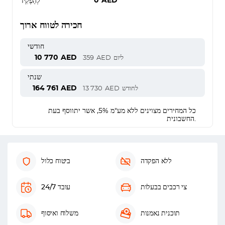
0
AED
לְהַפְקִיד
חכירה לטווח ארוך
חודשי
10 770
AED
ליום
AED
359
שנתי
164 761
AED
לחודש
AED
13 730
כל המחירים מצוינים ללא מע"מ 5%, אשר יתווסף בעת
החשבונית.
ללא הפקדה
ביטוח כלול
צי רכבים בבעלות
עובד 24/7
תוכנית נאמנות
משלוח ואיסוף