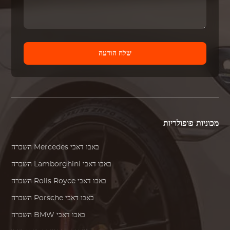
שלח הודעה
מכוניות פופולריות
באבו דאבי
Mercedes
השכרה
באבו דאבי
Lamborghini
השכרה
באבו דאבי
Rolls Royce
השכרה
באבו דאבי
Porsche
השכרה
באבו דאבי
BMW
השכרה