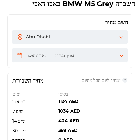
השכרה
BMW M5 Grey
באבו דאבי
חשב מחיר
Abu Dhabi
—
תאריך מסירה
תאריך האיסוף
מחיר השכירות
*מחיר ליום החל מהיום
בסיסי
ימים
1124
AED
יום אחד
1034
AED
7 ימים
404
AED
14 ימים
359
AED
30 ימים