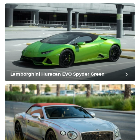
ציוד
נוח
בקרת אקלים
נהיגה
Lamborghini Huracan EVO Spyder Green
תנאי