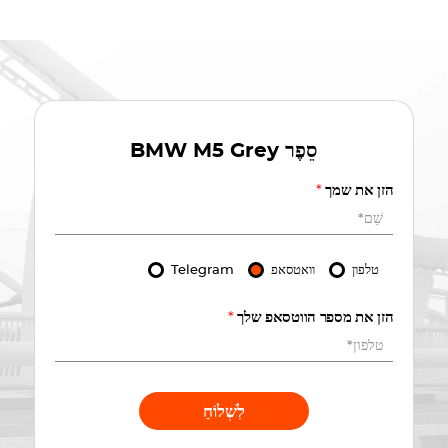
סֵפֶר
BMW M5 Grey
הזן את שמך
*
טלפון
וואטסאפ
Telegram
הזן את מספר הווטסאפ שלך
*
לִשְׁלוֹחַ