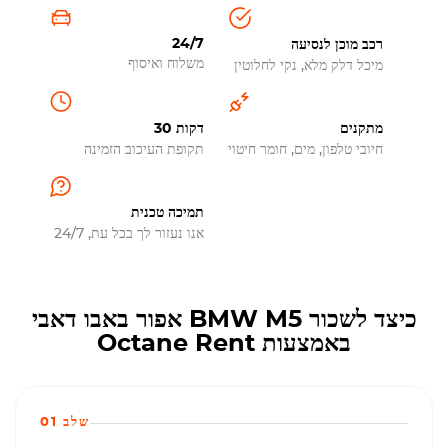
24/7
רכב מוכן לנסיעה
משלוח ואיסוף
מיכל דלק מלא, נקי לחלוטין
מתקנים
30 דקות
חיובי טלפון, מים, חומר חיטוי
תקופת העיכוב הזמינה
תמיכה טכנית
אנו נעזור לך בכל עת, 24/7
כיצד לשכור BMW M5 אפור באבו דאבי
באמצעות Octane Rent
שלב 01