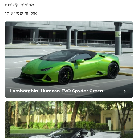
מכוניות קשורות
אולי זה יעניין אותך
ציוד
נוח
בקרת אקלים
נהיגה
Lamborghini Huracan EVO Spyder Green
תנאי