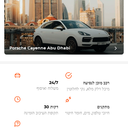
Porsche Cayenne Abu Dhabi
24/7
רכב מוכן לנסיעה
משלוח ואיסוף
מיכל דלק מלא, נקי לחלוטין
מתקנים
30 דקות
חיובי טלפון, מים, חומר חיטוי
תקופת העיכוב הזמינה