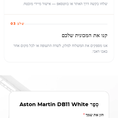
שלחו בקשה דרך האתר או בווטסאפ — אישור מיידי מובטח.
שלב 03
קנו את המכונית שלכם
אנו מספקים את המשלוח למלון, לשדה התעופה או לכל מקום אחר
באבו דאבי.
סֵפֶר
Aston Martin DB11 White
הזן את שמך
*