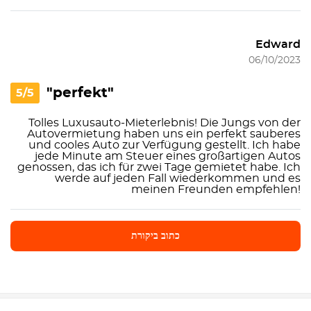
Edward
06/10/2023
"perfekt"
5/5
Tolles Luxusauto-Mieterlebnis! Die Jungs von der
Autovermietung haben uns ein perfekt sauberes
und cooles Auto zur Verfügung gestellt. Ich habe
jede Minute am Steuer eines großartigen Autos
genossen, das ich für zwei Tage gemietet habe. Ich
werde auf jeden Fall wiederkommen und es
meinen Freunden empfehlen!
כתוב ביקורת
כתוב ביקורת