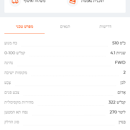
תוכנית נאמנות
משלוח ואיסוף
דרישות
תנאים
מפרט טכני
510 כ"ס
כח מנוע
4.1 שניות
0-100 קמ"ש
FWD
נהיגה
2
מקומות ישיבה
לבן
צֶבַע
אָדוֹם
צבע פנים
322 קמ"ש
מהירות מקסימלית
270 ליטר
נפח תא המטען
בנזין
סוג הדלק