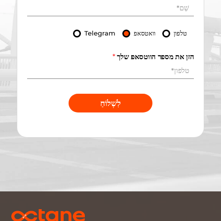
טלפון
וואטסאפ
Telegram
הזן את מספר הווטסאפ שלך
*
לִשְׁלוֹחַ