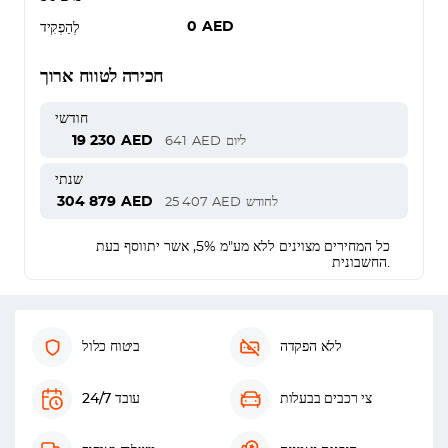
0
AED
לְהַפְקִיד
חכירה לטווח ארוך
חודשי
19 230
AED
ליום
AED
641
שנתי
304 879
AED
לחודש
AED
25 407
כל המחירים מצוינים ללא מע"מ 5%, אשר יתווסף בעת
החשבונית.
ללא הפקדה
ביטוח כלול
צי רכבים בבעלות
עובד 24/7