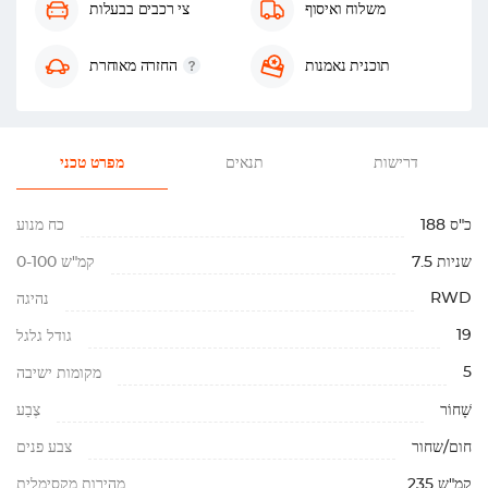
משלוח ואיסוף
צי רכבים בבעלות
תוכנית נאמנות
החזרה מאוחרת
דרישות
תנאים
מפרט טכני
188 כ"ס
כח מנוע
7.5 שניות
0-100 קמ"ש
RWD
נהיגה
19
גודל גלגל
5
מקומות ישיבה
שָׁחוֹר
צֶבַע
חום/שחור
צבע פנים
235 קמ"ש
מהירות מקסימלית