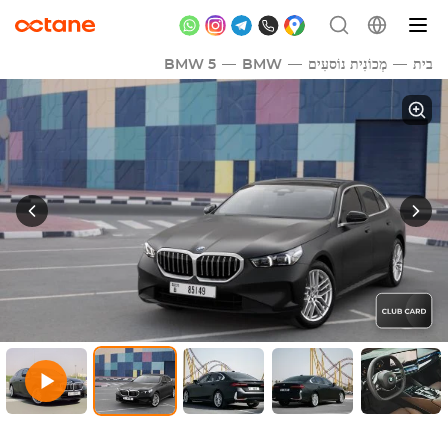
בית
מְכוֹנִית נוֹסעִים
BMW
BMW 5