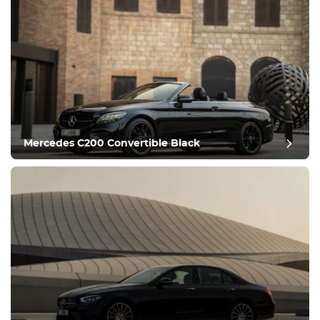
ציוד
נוח
בקרת אקלים
נהיגה
Mercedes C200 Convertible Black
תנאי