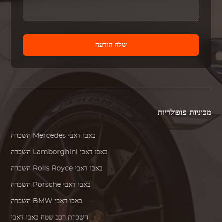
שלח הודעה
מכוניות פופולריות
באבו דאבי
Mercedes
השכרה
באבו דאבי
Lamborghini
השכרה
באבו דאבי
Rolls Royce
השכרה
באבו דאבי
Porsche
השכרה
באבו דאבי
BMW
השכרה
השכרת רכב שטח באבו דאבי