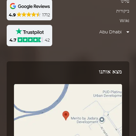
עלינו
ביקורות
4.9
1712
Wiki
Abu Dhabi
4.7
42
מצא אותנו