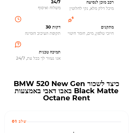
24/7
רכב מוכן לנסיעה
משלוח ואיסוף
מיכל דלק מלא, נקי לחלוטין
מתקנים
30 דקות
חיובי טלפון, מים, חומר חיטוי
תקופת העיכוב הזמינה
תמיכה טכנית
אנו נעזור לך בכל עת, 24/7
כיצד לשכור BMW 520 New Gen
Black Matte באבו דאבי באמצעות
Octane Rent
שלב 01