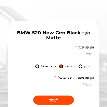
סֵפֶר
BMW 520 New Gen Black
Matte
הזן את שמך
*
טלפון
וואטסאפ
Telegram
הזן את מספר הווטסאפ שלך
*
לִשְׁלוֹחַ