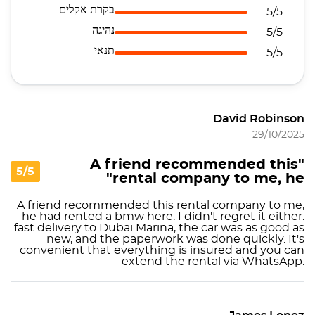
בקרת אקלים
5/5
נהיגה
5/5
תנאי
5/5
David Robinson
29/10/2025
"A friend recommended this
5/5
rental company to me, he"
A friend recommended this rental company to me,
he had rented a bmw here. I didn't regret it either:
fast delivery to Dubai Marina, the car was as good as
new, and the paperwork was done quickly. It's
convenient that everything is insured and you can
extend the rental via WhatsApp.