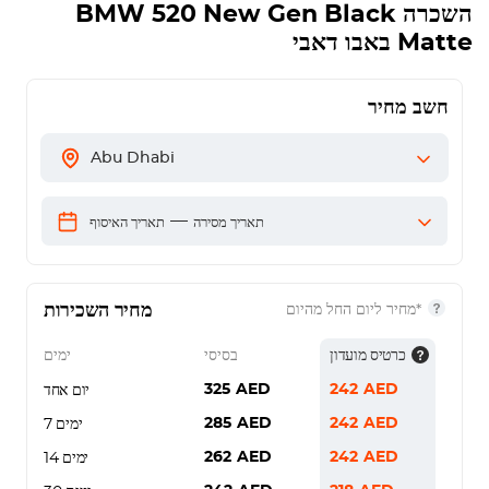
השכרה
BMW 520 New Gen Black
Matte
באבו דאבי
חשב מחיר
Abu Dhabi
—
תאריך מסירה
תאריך האיסוף
מחיר השכירות
*מחיר ליום החל מהיום
כרטיס מועדון
בסיסי
ימים
325
AED
242
AED
יום אחד
285
AED
242
AED
7 ימים
262
AED
242
AED
14 ימים