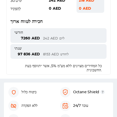
242
AED
218
AED
30 ימים
0
AED
0
AED
לְהַפְקִיד
חכירה לטווח ארוך
חודשי
7260
AED
ליום
AED
242
שנתי
97 836
AED
לחודש
AED
8153
כל המחירים מצוינים ללא מע"מ 5%, אשר יתווסף בעת
החשבונית.
Octane Shield
ביטוח כלול
עובד 24/7
ללא הפקדה