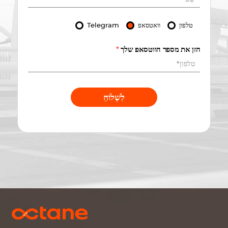
טלפון
וואטסאפ
Telegram
הזן את מספר הווטסאפ שלך
*
לִשְׁלוֹחַ