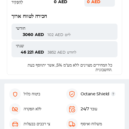
0
AED
0
AED
לְהַפְקִיד
חכירה לטווח ארוך
חודשי
3060
AED
ליום
AED
102
שנתי
46 221
AED
לחודש
AED
3852
כל המחירים מצוינים ללא מע"מ 5%, אשר יתווסף בעת
החשבונית.
Octane Shield
ביטוח כלול
עובד 24/7
ללא הפקדה
משלוח ואיסוף
צי רכבים בבעלות