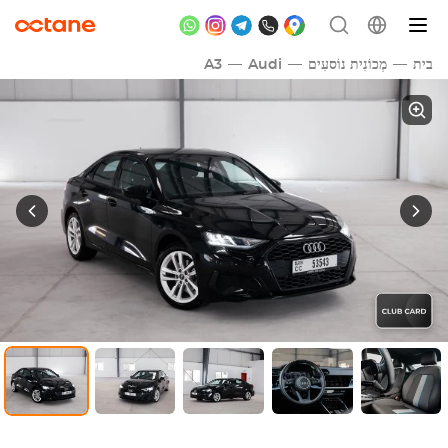
בית
מְכוֹנִית נוֹסעִים
Audi
A3