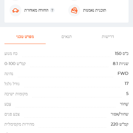
תוכנית נאמנות
החזרה מאוחרת
דרישות
תנאים
מפרט טכני
150 כ"ס
כח מנוע
8.1 שניות
0-100 קמ"ש
FWD
נהיגה
17
גודל גלגל
5
מקומות ישיבה
שָׁחוֹר
צֶבַע
שחור/אפור
צבע פנים
220 קמ"ש
מהירות מקסימלית