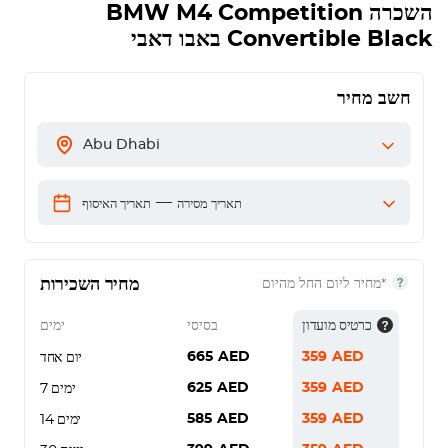
השכרה
BMW M4 Competition
Convertible Black
באבו דאבי
חשב מחיר
Abu Dhabi
—
תאריך מסירה
תאריך האיסוף
מחיר השכירות
*מחיר ליום החל מהיום
כרטיס מועדון
בסיסי
ימים
665
AED
359
AED
יום אחד
625
AED
359
AED
7 ימים
585
AED
359
AED
14 ימים