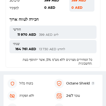
399
AED
359
AED
30 ימים
0
AED
0
AED
לְהַפְקִיד
חכירה לטווח ארוך
חודשי
11 970
AED
ליום
AED
399
שנתי
164 761
AED
לחודש
AED
13 730
כל המחירים מצוינים ללא מע"מ 5%, אשר יתווסף בעת
החשבונית.
Octane Shield
ביטוח כלול
עובד 24/7
ללא הפקדה