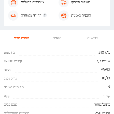
משלוח ואיסוף
צי רכבים בבעלות
תוכנית נאמנות
החזרה מאוחרת
דרישות
תנאים
מפרט טכני
510 כ"ס
כח מנוע
3,7 שניות
0-100 קמ"ש
AWD
נהיגה
18/19
גודל גלגל
4
מקומות ישיבה
שָׁחוֹר
צֶבַע
כתום/שחור
צבע פנים
250 קמ"ש
מהירות מקסימלית