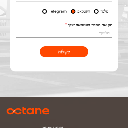
טלפון
וואטסאפ
Telegram
הזן את מספר הווטסאפ שלך
*
לִשְׁלוֹחַ