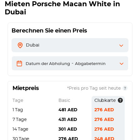
Mieten
Porsche Macan White
in
Dubai
Berechnen Sie einen Preis
Dubai
-
Datum der Abholung
Abgabetermin
Mietpreis
*Preis pro Tag seit heute
Tage
Basic
Clubkarte
1 Tag
481
AED
276
AED
7 Tage
431
AED
276
AED
14 Tage
301
AED
276
AED
30 Tage
276
AED
248
AED