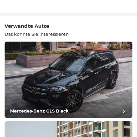
Schreiben Sie eine
Bewertung
Verwandte Autos
Das könnte Sie interessieren
Ausrüstung
Bequem
Klimatisierung
Mercedes-Benz GLS Black
Laufwerk
Zustand