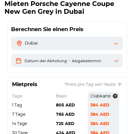
Mieten
Porsche Cayenne Coupe
New Gen Grey
in Dubai
Berechnen Sie einen Preis
Dubai
-
Datum der Abholung
Abgabetermin
Mietpreis
*Preis pro Tag seit heute
Tage
Basic
Clubkarte
1 Tag
805
AED
384
AED
7 Tage
765
AED
384
AED
14 Tage
725
AED
384
AED
30 Tage
424
AED
384
AED