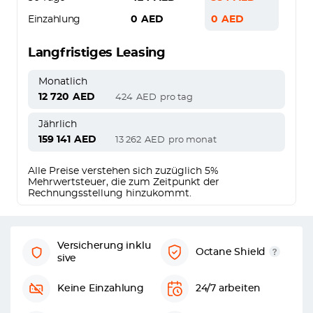
Einzahlung
0
AED
0
AED
Langfristiges Leasing
Monatlich
12 720
AED
424
AED
pro tag
Jährlich
159 141
AED
13 262
AED
pro monat
Alle Preise verstehen sich zuzüglich 5%
Mehrwertsteuer, die zum Zeitpunkt der
Rechnungsstellung hinzukommt.
Versicherung inklu
Octane Shield
sive
Keine Einzahlung
24/7 arbeiten