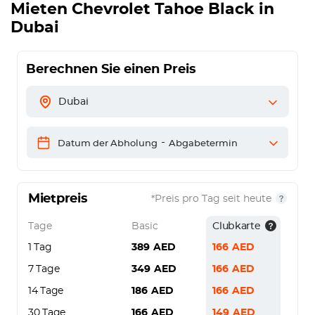
Mieten
Chevrolet Tahoe Black
in
Dubai
Berechnen Sie einen Preis
Dubai
-
Datum der Abholung
Abgabetermin
Mietpreis
*Preis pro Tag seit heute
Tage
Basic
Clubkarte
1 Tag
389
AED
166
AED
7 Tage
349
AED
166
AED
14 Tage
186
AED
166
AED
30 Tage
166
AED
149
AED