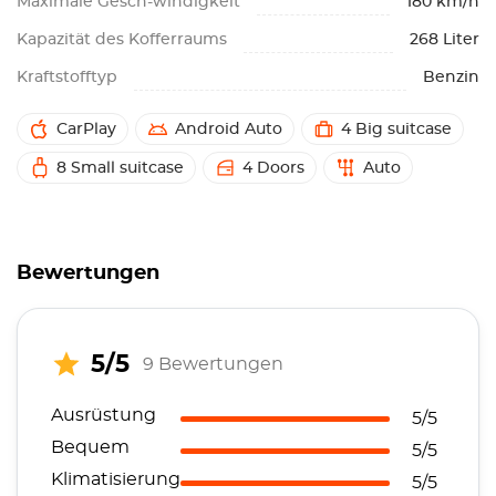
Maximale Gesch-windigkeit
180 km/h
Kapazität des Kofferraums
268 Liter
Kraftstofftyp
Benzin
CarPlay
Android Auto
4 Big suitcase
8 Small suitcase
4 Doors
Auto
Bewertungen
5/5
9 Bewertungen
Ausrüstung
5/5
Bequem
5/5
Klimatisierung
5/5