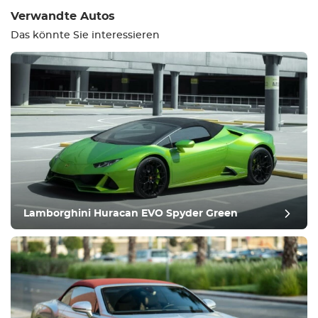
Bewertung
Verwandte Autos
Das könnte Sie interessieren
Ausrüstung
Bequem
Klimatisierung
Lamborghini Huracan EVO Spyder Green
Laufwerk
Zustand