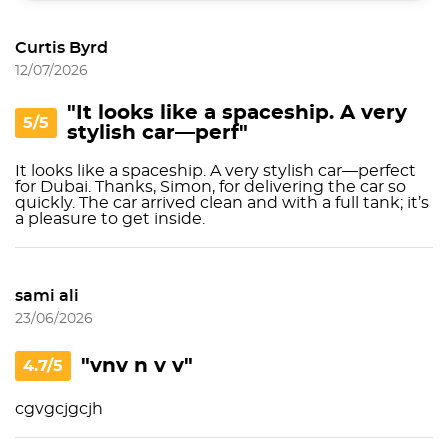
Curtis Byrd
12/07/2026
"It looks like a spaceship. A very
5/5
stylish car—perf"
It looks like a spaceship. A very stylish car—perfect
for Dubai. Thanks, Simon, for delivering the car so
quickly. The car arrived clean and with a full tank; it’s
a pleasure to get inside.
sami ali
23/06/2026
"vnv n v v"
4.7/5
cgvgcjgcjh