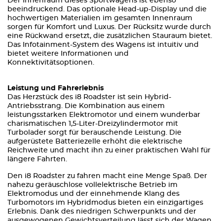
Der Innenraum dieses Sportwagens ist ebenso
beeindruckend. Das optionale Head-up-Display und die
hochwertigen Materialien im gesamten Innenraum
sorgen für Komfort und Luxus. Der Rücksitz wurde durch
eine Rückwand ersetzt, die zusätzlichen Stauraum bietet.
Das Infotainment-System des Wagens ist intuitiv und
bietet weitere Informationen und
Konnektivitätsoptionen.
Leistung und Fahrerlebnis
Das Herzstück des i8 Roadster ist sein Hybrid-
Antriebsstrang. Die Kombination aus einem
leistungsstarken Elektromotor und einem wunderbar
charismatischen 1,5-Liter-Dreizylindermotor mit
Turbolader sorgt für berauschende Leistung. Die
aufgerüstete Batteriezelle erhöht die elektrische
Reichweite und macht ihn zu einer praktischen Wahl für
längere Fahrten.
Den i8 Roadster zu fahren macht eine Menge Spaß. Der
nahezu geräuschlose vollelektrische Betrieb im
Elektromodus und der einnehmende Klang des
Turbomotors im Hybridmodus bieten ein einzigartiges
Erlebnis. Dank des niedrigen Schwerpunkts und der
ausgewogenen Gewichtsverteilung lässt sich der Wagen