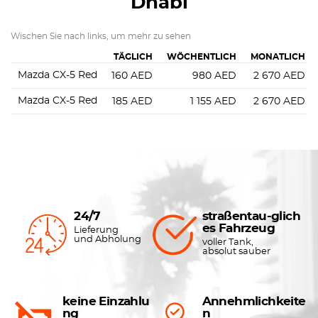
Dhabi
Wischen Sie nach links, um mehr zu sehen
TÄGLICH
WÖCHENTLICH
MONATLICH
Mazda CX-5 Red
160
AED
980
AED
2 670
AED
Mazda CX-5 Red
185
AED
1 155
AED
2 670
AED
24/7
straßentau-glich
es Fahrzeug
Lieferung
und Abholung
voller Tank,
absolut sauber
keine Einzahlu
Annehmlichkeite
ng
n