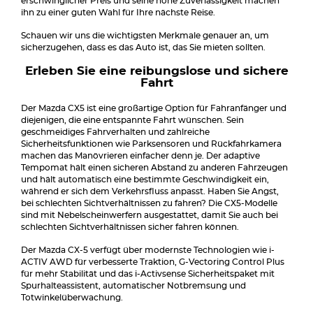
erschwinglicher Preis und seine hohe Zuverlässigkeit machen
ihn zu einer guten Wahl für Ihre nächste Reise.
Schauen wir uns die wichtigsten Merkmale genauer an, um
sicherzugehen, dass es das Auto ist, das Sie mieten sollten.
Erleben Sie eine reibungslose und sichere
Fahrt
Der Mazda CX5 ist eine großartige Option für Fahranfänger und
diejenigen, die eine entspannte Fahrt wünschen. Sein
geschmeidiges Fahrverhalten und zahlreiche
Sicherheitsfunktionen wie Parksensoren und Rückfahrkamera
machen das Manövrieren einfacher denn je. Der adaptive
Tempomat hält einen sicheren Abstand zu anderen Fahrzeugen
und hält automatisch eine bestimmte Geschwindigkeit ein,
während er sich dem Verkehrsfluss anpasst. Haben Sie Angst,
bei schlechten Sichtverhältnissen zu fahren? Die CX5-Modelle
sind mit Nebelscheinwerfern ausgestattet, damit Sie auch bei
schlechten Sichtverhältnissen sicher fahren können.
Der Mazda CX-5 verfügt über modernste Technologien wie i-
ACTIV AWD für verbesserte Traktion, G-Vectoring Control Plus
für mehr Stabilität und das i-Activsense Sicherheitspaket mit
Spurhalteassistent, automatischer Notbremsung und
Totwinkelüberwachung.