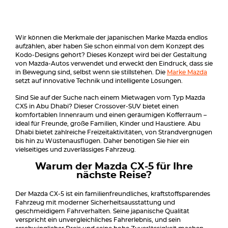
Wir können die Merkmale der japanischen Marke Mazda endlos
aufzählen, aber haben Sie schon einmal von dem Konzept des
Kodo-Designs gehört? Dieses Konzept wird bei der Gestaltung
von Mazda-Autos verwendet und erweckt den Eindruck, dass sie
in Bewegung sind, selbst wenn sie stillstehen. Die
Marke Mazda
setzt auf innovative Technik und intelligente Lösungen.
Sind Sie auf der Suche nach einem Mietwagen vom Typ Mazda
CX5 in Abu Dhabi? Dieser Crossover-SUV bietet einen
komfortablen Innenraum und einen geräumigen Kofferraum –
ideal für Freunde, große Familien, Kinder und Haustiere. Abu
Dhabi bietet zahlreiche Freizeitaktivitäten, von Strandvergnügen
bis hin zu Wüstenausflügen. Daher benötigen Sie hier ein
vielseitiges und zuverlässiges Fahrzeug.
Warum der Mazda CX-5 für Ihre
nächste Reise?
Der Mazda CX-5 ist ein familienfreundliches, kraftstoffsparendes
Fahrzeug mit moderner Sicherheitsausstattung und
geschmeidigem Fahrverhalten. Seine japanische Qualität
verspricht ein unvergleichliches Fahrerlebnis, und sein