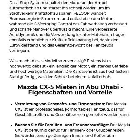
Das i-Stop-System schaltet den Motor an der Ampel
automatisch ab und startet ihn schnell wieder, um im
Stadtverkehr Kraftstoff zu sparen. i-ELOOP wandelt
Bremsenergie in Strom um und entlastet so den Motor,
während die G-Vectoring Control das Fahrverhalten verbessert
und scharfe Manöver überflüssig macht. Eine verbesserte
Aerodynamik und die Verwendung leichter Materialien tragen
ebenfalls erheblich zur Kraftstoffeinsparung bei, da sie den
Luftwiderstand und das Gesamtgewicht des Fahrzeugs
verringern.
Was macht dieses Modell so zuverlässig? Erstens ist es
hochwertig gebaut - ein langlebiger Motor, ein starkes Getriebe
und hochwertige Materialien. Die Karosserie ist aus hochfestem
Stahl gefertigt, was den Schutz bei einem Unfall erhöht.
Mazda CX-5 Mieten in Abu Dhabi -
Eigenschaften und Vorteile
Vermietung von Geschäfts- und Firmenreisen:
Der Mazda
CX5 ist ein professionelles, komfortables Fahrzeug, das für
Geschäftstreffen und Geschäftsreisen gemietet werden kann.
Buchen Sie für Familien- und Freundesausflüge:
Der Mazda
CX5 ist geräumig genug für Familien- oder Gruppenreisen.
Sie werden einen geräumigen Innen- und Kofferraum