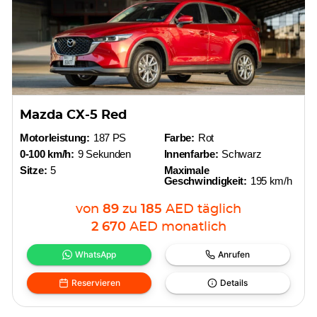
Mazda CX-5 Red
Motorleistung:
187 PS
Farbe:
Rot
0-100 km/h:
9 Sekunden
Innenfarbe:
Schwarz
Sitze:
5
Maximale
Geschwindigkeit:
195 km/h
von
89
zu
185
AED
täglich
2 670
AED
monatlich
WhatsApp
Anrufen
Reservieren
Details