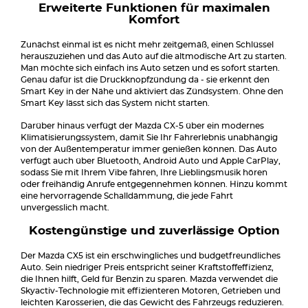
Erweiterte Funktionen für maximalen
Komfort
Zunächst einmal ist es nicht mehr zeitgemäß, einen Schlüssel
herauszuziehen und das Auto auf die altmodische Art zu starten.
Man möchte sich einfach ins Auto setzen und es sofort starten.
Genau dafür ist die Druckknopfzündung da - sie erkennt den
Smart Key in der Nähe und aktiviert das Zündsystem. Ohne den
Smart Key lässt sich das System nicht starten.
Darüber hinaus verfügt der Mazda CX-5 über ein modernes
Klimatisierungssystem, damit Sie Ihr Fahrerlebnis unabhängig
von der Außentemperatur immer genießen können. Das Auto
verfügt auch über Bluetooth, Android Auto und Apple CarPlay,
sodass Sie mit Ihrem Vibe fahren, Ihre Lieblingsmusik hören
oder freihändig Anrufe entgegennehmen können. Hinzu kommt
eine hervorragende Schalldämmung, die jede Fahrt
unvergesslich macht.
Kostengünstige und zuverlässige Option
Der Mazda CX5 ist ein erschwingliches und budgetfreundliches
Auto. Sein niedriger Preis entspricht seiner Kraftstoffeffizienz,
die Ihnen hilft, Geld für Benzin zu sparen. Mazda verwendet die
Skyactiv-Technologie mit effizienteren Motoren, Getrieben und
leichten Karosserien, die das Gewicht des Fahrzeugs reduzieren.