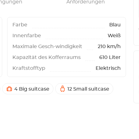
ngungen
Anforderungen
Farbe
Blau
Innenfarbe
Weiß
Maximale Gesch-windigkeit
210 km/h
Kapazität des Kofferraums
610 Liter
Kraftstofftyp
Elektrisch
4 Big suitcase
12 Small suitcase