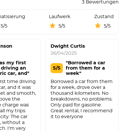
3 Bewertungen
matisierung
Laufwerk
Zustand
5/5
5/5
5/5
hnson
Dwight Curtis
26/04/2025
as my first
"Borrowed a car
 driving an
5/5
from them for a
ric car, and"
week"
rst time driving
Borrowed a car from them
car, and it was
for a week, drove over a
iet and smooth,
thousand kilometers. No
above the
breakdowns, no problems.
e charge was
Only paid for gasoline.
all my trips
Great rental, I recommend
city. The car
it to everyone
, without a
ch. I'm very