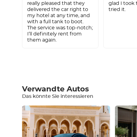
really pleased that they
glad I took 
delivered the car right to
tried it.
my hotel at any time, and
with a full tank to boot.
The service was top-notch;
I’ll definitely rent from
them again.
Schreiben Sie eine Bewe
Verwandte Autos
Das könnte Sie interessieren
Ausrüstung
Bequem
Klimatisierung