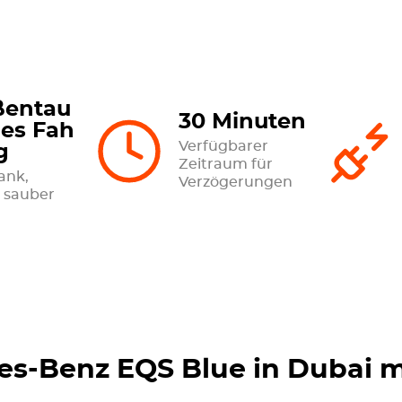
ßentau
30 Minuten
hes Fah
Verfügbarer
g
Zeitraum für
Tank,
Verzögerungen
 sauber
es-Benz EQS Blue in Dubai m