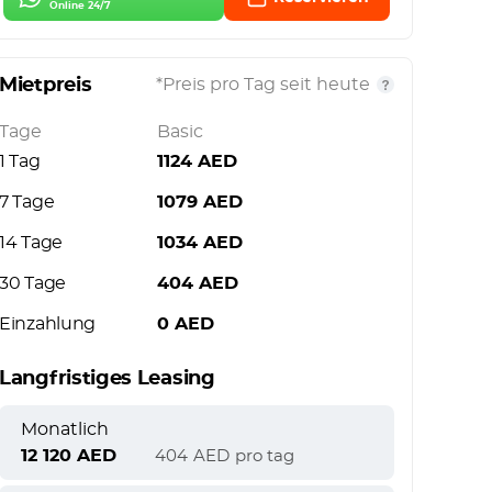
Online 24/7
Mietpreis
*Preis pro Tag seit heute
Tage
Basic
1 Tag
1124
AED
7 Tage
1079
AED
14 Tage
1034
AED
30 Tage
404
AED
Einzahlung
0
AED
Langfristiges Leasing
Monatlich
12 120
AED
404
AED
pro tag