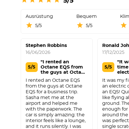
5/5
Ausrüstung
Bequem
Kli
5/5
5/5
Stephen Robbins
Ronald Jo
16/06/2026
17/12/2025
"I rented an
"It w
5/5
Octane EQS from
5/5
time
the guys at Octane
elect
EQS"
I rented an Octane EQS
It was my fi
from the guys at Octane
an electric 
EQS for a business trip.
an EQS! Qu
Sasha met me at the
like flying 
airport and helped me
ground. Th
with the paperwork. The
enough for 
car is simply amazing: the
around the 
interior feels like a lounge,
was perfect
and it runs silently. I was
single scrat