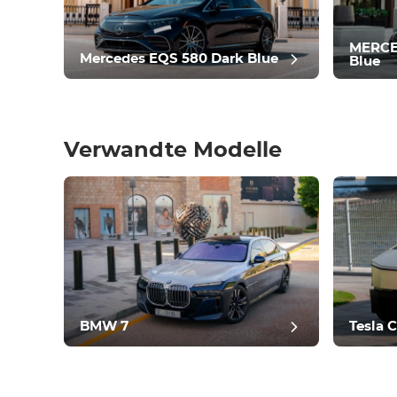
Laufwerk
Zustand
MERCE
Mercedes EQS 580 Dark Blue
Blue
Verwandte Modelle
Nac
BMW 7
Tesla 