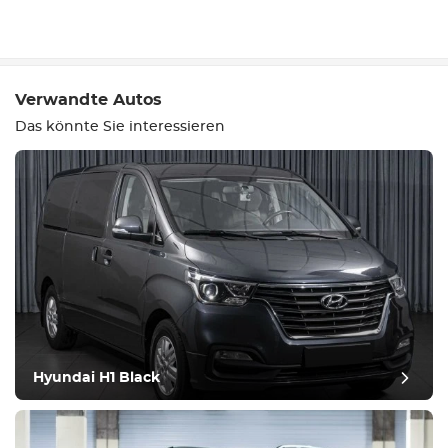
Schreiben Sie eine
Bewertung
Verwandte Autos
Das könnte Sie interessieren
Ausrüstung
Bequem
Klimatisierung
Hyundai H1 Black
Laufwerk
Zustand