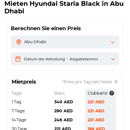
Mieten
Hyundai Staria Black
in Abu
Dhabi
Berechnen Sie einen Preis
Abu Dhabi
-
Datum der Abholung
Abgabetermin
Mietpreis
*Preis pro Tag seit heute
Tage
Basic
Clubkarte
1 Tag
340
AED
221
AED
7 Tage
290
AED
221
AED
14 Tage
246
AED
221
AED
30 Tage
221
AED
199
AED