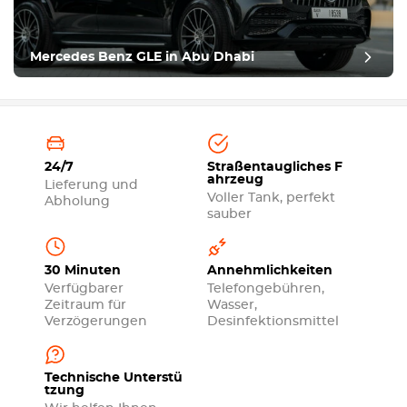
Mercedes Benz GLE in Abu Dhabi
24/7
Straßentaugliches F
ahrzeug
Lieferung und
Voller Tank, perfekt
Abholung
sauber
30 Minuten
Annehmlichkeiten
Verfügbarer
Telefongebühren,
Zeitraum für
Wasser,
Verzögerungen
Desinfektionsmittel
Technische Unterstü
tzung