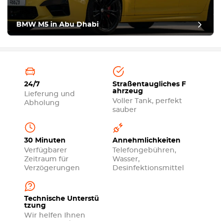
BMW M5 in Abu Dhabi
24/7
Straßentaugliches F
ahrzeug
Lieferung und
Voller Tank, perfekt
Abholung
sauber
30 Minuten
Annehmlichkeiten
Verfügbarer
Telefongebühren,
Zeitraum für
Wasser,
Verzögerungen
Desinfektionsmittel
Technische Unterstü
tzung
Wir helfen Ihnen