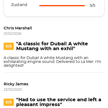
Zustand
5/5
Chris Marshall
21/02/2026
"A classic for Dubai! A white
5/5
Mustang with an exhil"
A classic for Dubai! A white Mustang with an
exhilarating engine sound. Delivered to La Mer. I'm
delighted!
Ricky James
23/02/2025
"Had to use the service and left a
5/5
pleasant impress"