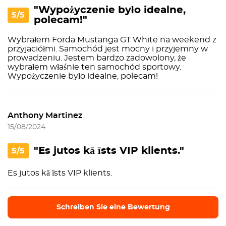
"Wypożyczenie było idealne,
5/5
polecam!"
Wybrałem Forda Mustanga GT White na weekend z
przyjaciółmi. Samochód jest mocny i przyjemny w
prowadzeniu. Jestem bardzo zadowolony, że
wybrałem właśnie ten samochód sportowy.
Wypożyczenie było idealne, polecam!
Anthony Martinez
15/08/2024
"Es jutos kā īsts VIP klients."
5/5
Es jutos kā īsts VIP klients.
Schreiben Sie eine Bewertung