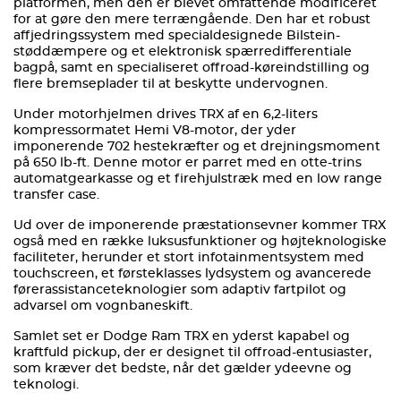
platformen, men den er blevet omfattende modificeret
for at gøre den mere terrængående. Den har et robust
affjedringssystem med specialdesignede Bilstein-
støddæmpere og et elektronisk spærredifferentiale
bagpå, samt en specialiseret offroad-køreindstilling og
flere bremseplader til at beskytte undervognen.
Under motorhjelmen drives TRX af en 6,2-liters
kompressormatet Hemi V8-motor, der yder
imponerende 702 hestekræfter og et drejningsmoment
på 650 lb-ft. Denne motor er parret med en otte-trins
automatgearkasse og et firehjulstræk med en low range
transfer case.
Ud over de imponerende præstationsevner kommer TRX
også med en række luksusfunktioner og højteknologiske
faciliteter, herunder et stort infotainmentsystem med
touchscreen, et førsteklasses lydsystem og avancerede
førerassistanceteknologier som adaptiv fartpilot og
advarsel om vognbaneskift.
Samlet set er Dodge Ram TRX en yderst kapabel og
kraftfuld pickup, der er designet til offroad-entusiaster,
som kræver det bedste, når det gælder ydeevne og
teknologi.