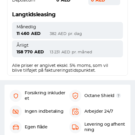
Depositum
0
AED
0
AED
Langtidsleasing
Månedlig
11 460
AED
382
AED
pr. dag
Årligt
158 770
AED
13 231
AED
pr. måned
Alle priser er angivet ekskl. 5% moms, som vil
blive tilføjet på faktureringstidspunktet.
Forsikring inkluder
Octane Shield
et
Ingen indbetaling
Arbejder 24/7
Levering og afhent
Egen flåde
ning