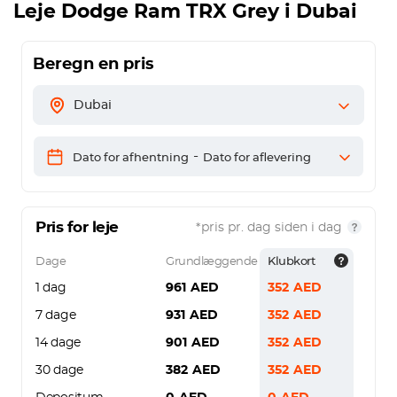
Leje
Dodge Ram TRX Grey
i Dubai
Beregn en pris
Dubai
-
Dato for afhentning
Dato for aflevering
Pris for leje
*pris pr. dag siden i dag
Dage
Grundlæggende
Klubkort
1 dag
961
AED
352
AED
7 dage
931
AED
352
AED
14 dage
901
AED
352
AED
30 dage
382
AED
352
AED