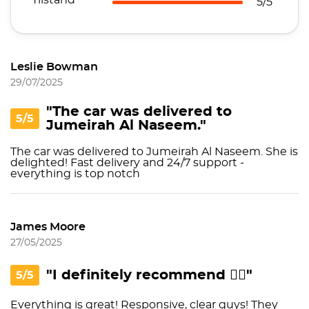
Tilstand
5/5
Leslie Bowman
29/07/2025
"The car was delivered to
5/5
Jumeirah Al Naseem."
The car was delivered to Jumeirah Al Naseem. She is
delighted! Fast delivery and 24/7 support -
everything is top notch
James Moore
27/05/2025
"I definitely recommend 👍🏼"
5/5
Everything is great! Responsive, clear guys! They