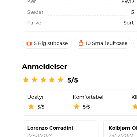
Kør
FWD
Sæder
5
Farve
Sort
5 Big suitcase
10 Small suitcase
Anmeldelser
5/5
Udstyr
Komfortabel
Kl
5/5
5/5
Lorenzo Corradini
Kolbjørn O
22/01/2024
28/12/2023