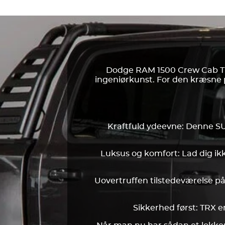
Dodge RAM 1500 Crew Cab TRX
ingeniørkunst. For den kræsne p
Kraftfuld ydeevne: Denne SU
Luksus og komfort: Lad dig ik
Uovertruffen tilstedeværelse på
Sikkerhed først: TRX e