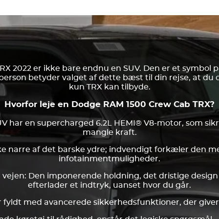
 2022 er ikke bare endnu en SUV. Den er et symbol på
erson betyder valget af dette bæst til din rejse, at d
kun TRX kan tilbyde.
Hvorfor leje en Dodge RAM 1500 Crew Cab TRX?
V har en supercharged 6.2L HEMI® V8-motor, som sikrer
mangle kraft.
ke narre af det barske ydre; indvendigt forkæler den
infotainmentmuligheder.
 vejen: Den imponerende holdning, det dristige design og
efterlader et indtryk, uanset hvor du går.
r fyldt med avancerede sikkerhedsfunktioner, der giver ro