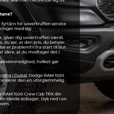
 hvor skal man henvende sig for
tane?
fyrtårn for uovertruffen service
ringer med sig:
r, giver dig uovertruffen værdi.
 du ser, er den pris, du betaler.
 er problemfri fra start til slut.
t sikre, at du modtager det i
 bekvemmelighed, hvilket gør
ejning i Dubai
. Dodge RAM 1500
e sikrer den en uforglemmelig
odge RAM 1500 Crew Cab TRX din
in ideelle ledsager. Dyk ned i en
aven.