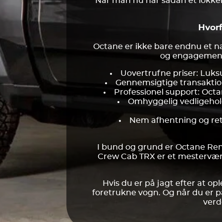
Når man nu har sådan et lokken
Hvor
Octane er ikke bare endnu et na
og engagement 
Uovertrufne priser: Luksu
Gennemsigtige transaktione
Professionel support: Octan
Omhyggelig vedligehold
Nem afhentning og retu
I bund og grund er Octane Re
Crew Cab TRX er et mestervær
Hvis du er på jagt efter at o
foretrukne vogn. Og når du er på
verd