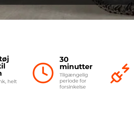
tøj
30
il
minutter
n
Tilgængelig
periode for
nk, helt
forsinkelse