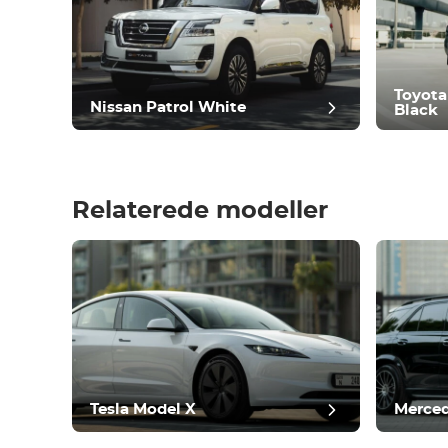
Komfortabel
Klimakontrol
Kør
Tilstand
Toyota
Nissan Patrol White
Black
Relaterede modeller
Efter
Tesla Model X
Merced