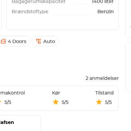
Bagagerumskapacitet
1400 liter
Brændstoftype
Benzin
4 Doors
Auto
2 anmeldelser
imakontrol
Kør
Tilstand
5/5
5/5
5/5
lafsen