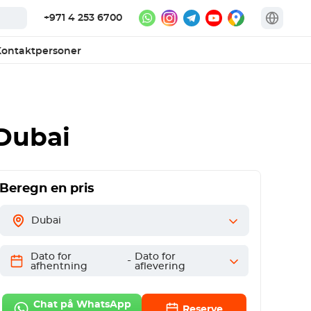
+971 4 253 6700
ontaktpersoner
Dubai
Beregn en pris
Dubai
Dato for
Dato for
-
afhentning
aflevering
Chat på WhatsApp
Reserve