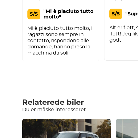
"Mi è piaciuto tutto
5/5
"Sup
5/5
molto"
Alt er flott,
Mi è piaciuto tutto molto, i
flott! Jeg li
ragazzi sono sempre in
godt!
contatto, rispondono alle
domande, hanno preso la
macchina da soli
Skriv en anmeldelse
Relaterede biler
Du er måske interesseret
Udstyr