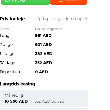
Online 24/7
Pris for leje
*pris pr. dag siden i dag
Dage
Grundlæggende
1 dag
961
AED
7 dage
901
AED
14 dage
382
AED
30 dage
352
AED
Depositum
0
AED
Langtidsleasing
Månedlig
10 560
AED
352
AED
pr. dag