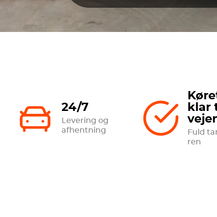
Køre
24/7
klar t
veje
Levering og
afhentning
Fuld ta
ren