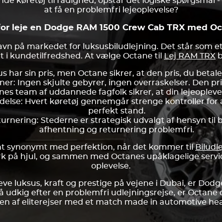
de køretøj til rådighed, opstår det logiske spørgsmål -
at få en problemfri lejeoplevelse?
for leje en Dodge RAM 1500 Crew Cab TRX med Oc
vn på markedet for luksusbiludlejning. Det står som et 
i kundetilfredshed. At vælge Octane til
Lej RAM TRX
b
s har sin pris, men Octane sikrer, at den pris, du betale
r: Ingen skjulte gebyrer, ingen overraskelser. Den pris,
es team af uddannede fagfolk sikrer, at din lejeoplevelse
else: Hvert køretøj gennemgår strenge kontroller for a
perfekt stand.
rnering: Stederne er strategisk udvalgt af hensyn til
afhentning og returnering problemfri.
nt synonymt med perfektion, når det kommer til
Biludl
k på hjul, og sammen med Octanes upåklagelige servic
oplevelse.
pleve luksus, kraft og prestige på vejene i Dubai, er D
 udkig efter en problemfri udlejningsrejse, er Octane d
en af eliterejser med et match made in automotive he