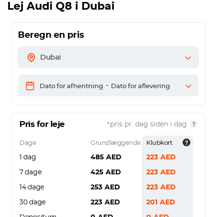
Lej Audi Q8 i Dubai
Beregn en pris
Dubai
-
Dato for afhentning
Dato for aflevering
Pris for leje
*pris pr. dag siden i dag
Dage
Grundlæggende
Klubkort
1 dag
485
AED
223
AED
7 dage
425
AED
223
AED
14 dage
253
AED
223
AED
30 dage
223
AED
201
AED