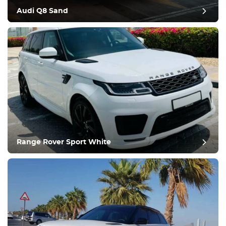
Kør
Audi Q8 Sand
Tilstand
Range Rover Sport White
Efteranmeldelse