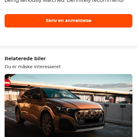
being seriously watched. Definitely recommend!
Skriv en anmeldelse
Skriv en anmeldelse
Relaterede biler
Du er måske interesseret
Udstyr
Komfortabel
Klimakontrol