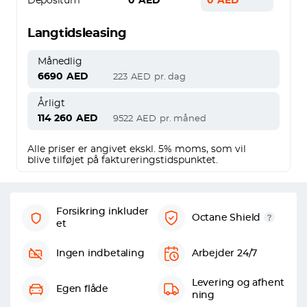
Depositum
0
AED
0
AED
Langtidsleasing
Månedlig
6690
AED
223
AED
pr. dag
Årligt
114 260
AED
9522
AED
pr. måned
Alle priser er angivet ekskl. 5% moms, som vil
blive tilføjet på faktureringstidspunktet.
Forsikring inkluder
Octane Shield
et
Ingen indbetaling
Arbejder 24/7
Levering og afhent
Egen flåde
ning