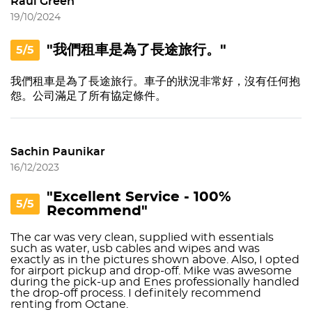
Raul Green
19/10/2024
"我們租車是為了長途旅行。"
5/5
我們租車是為了長途旅行。車子的狀況非常好，沒有任何抱
怨。公司滿足了所有協定條件。
Sachin Paunikar
16/12/2023
"Excellent Service - 100%
5/5
Recommend"
The car was very clean, supplied with essentials
such as water, usb cables and wipes and was
exactly as in the pictures shown above. Also, I opted
for airport pickup and drop-off. Mike was awesome
during the pick-up and Enes professionally handled
the drop-off process. I definitely recommend
renting from Octane.