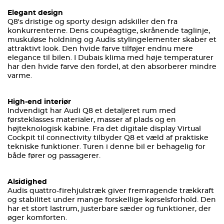
Elegant design
Q8's dristige og sporty design adskiller den fra
konkurrenterne. Dens coupéagtige, skrånende taglinje,
muskuløse holdning og Audis stylingelementer skaber et
attraktivt look. Den hvide farve tilføjer endnu mere
elegance til bilen. I Dubais klima med høje temperaturer
har den hvide farve den fordel, at den absorberer mindre
varme.
High-end interiør
Indvendigt har Audi Q8 et detaljeret rum med
førsteklasses materialer, masser af plads og en
højteknologisk kabine. Fra det digitale display Virtual
Cockpit til connectivity tilbyder Q8 et væld af praktiske
tekniske funktioner. Turen i denne bil er behagelig for
både fører og passagerer.
Alsidighed
Audis quattro-firehjulstræk giver fremragende trækkraft
og stabilitet under mange forskellige kørselsforhold. Den
har et stort lastrum, justerbare sæder og funktioner, der
øger komforten.