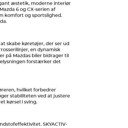
gant æstetik, moderne interiør
 Mazda 6 og CX-serien af
m komfort og sportslighed.
da.
at skabe køretøjer, der ser ud
arrosserilinjer, en dynamisk
 på Mazdas biler bidrager til
belysningen forstærker det
øreren, hvilket forbedrer
er stabiliteten ved at justere
 kørsel i sving.
dstofeffektivitet. SKYACTIV-