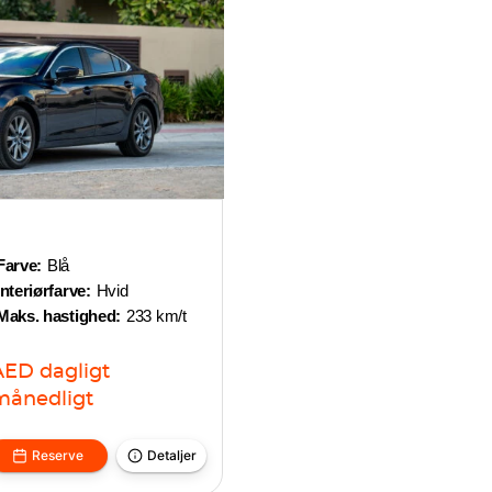
Farve:
Blå
Interiørfarve:
Hvid
Maks. hastighed:
233 km/t
AED
dagligt
månedligt
Reserve
Detaljer