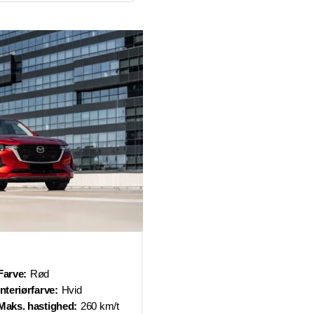
Farve:
Rød
Interiørfarve:
Hvid
Maks. hastighed:
260 km/t