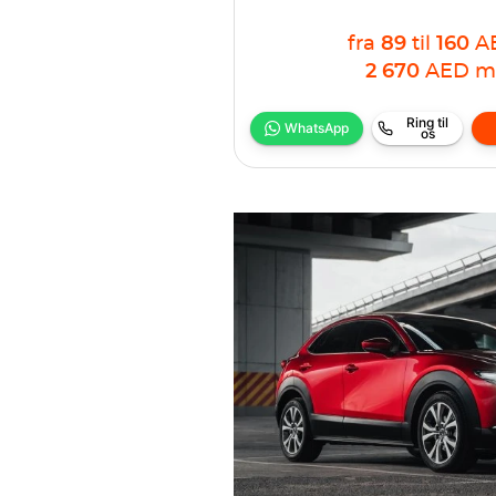
fra
89
til
160
A
2 670
AED
m
Ring til
WhatsApp
os