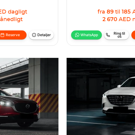
ED
dagligt
fra
89
til
185
ånedligt
2 670
AED
Ring til
Reserve
Detaljer
WhatsApp
os