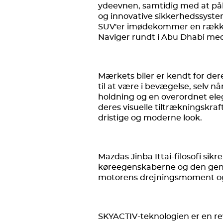
ydeevnen, samtidig med at pål
og innovative sikkerhedssystem
SUV'er imødekommer en række f
Naviger rundt i Abu Dhabi med
Mærkets biler er kendt for der
til at være i bevægelse, selv nå
holdning og en overordnet ele
deres visuelle tiltrækningskra
dristige og moderne look.
Mazdas Jinba Ittai-filosofi sik
køreegenskaberne og den genere
motorens drejningsmoment og b
SKYACTIV-teknologien er en re