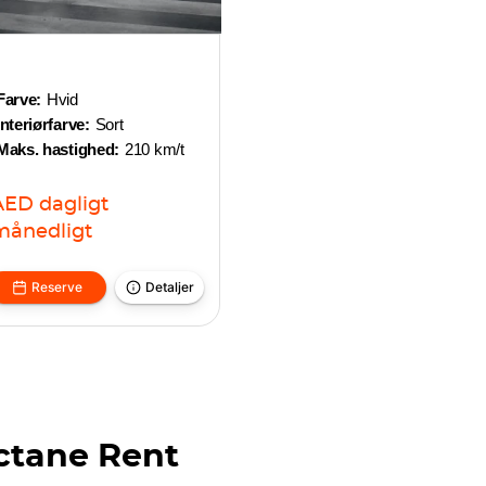
Farve:
Hvid
Interiørfarve:
Sort
Maks. hastighed:
210 km/t
AED
dagligt
månedligt
Reserve
Detaljer
ctane Rent