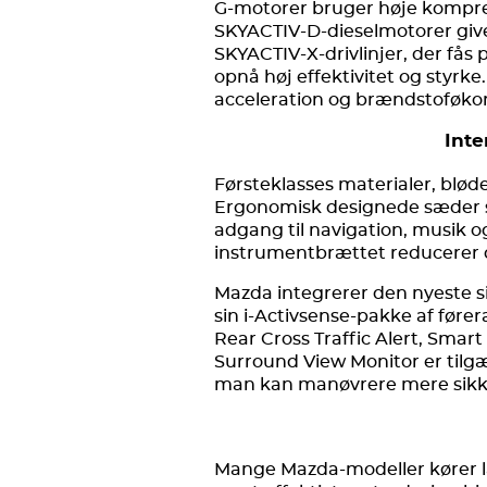
G-motorer bruger høje kompres
SKYACTIV-D-dieselmotorer giv
SKYACTIV-X-drivlinjer, der fås
opnå høj effektivitet og styr
acceleration og brændstoføko
Inte
Førsteklasses materialer, bløde 
Ergonomisk designede sæder s
adgang til navigation, musik o
instrumentbrættet reducerer d
Mazda integrerer den nyeste s
sin i-Activsense-pakke af fører
Rear Cross Traffic Alert, Sma
Surround View Monitor er tilg
man kan manøvrere mere sikk
Mange Mazda-modeller kører læ