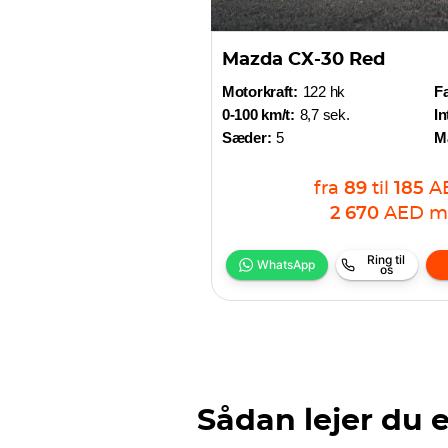
Mazda CX-30 Red
Motorkraft:
122 hk
Fa
0-100 km/t:
8,7 sek.
In
Sæder:
5
M
fra
89
til
185
A
2 670
AED
m
Ring til
WhatsApp
os
Sådan lejer du