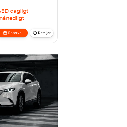
AED
dagligt
månedligt
Reserve
Detaljer