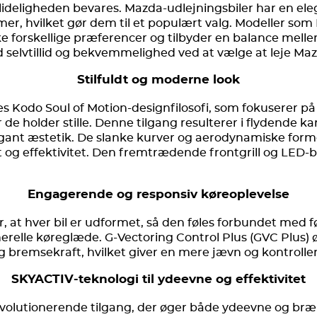
ideligheden bevares. Mazda-udlejningsbiler har en ele
er, hvilket gør dem til et populært valg. Modeller som
orskellige præferencer og tilbyder en balance melle
 selvtillid og bekvemmelighed ved at vælge at leje Maz
Stilfuldt og moderne look
es Kodo Soul of Motion-designfilosofi, som fokuserer på 
r de holder stille. Denne tilgang resulterer i flydende k
gant æstetik. De slanke kurver og aerodynamiske former
ft og effektivitet. Den fremtrædende frontgrill og LED-
Engagerende og responsiv køreoplevelse
rer, at hver bil er udformet, så den føles forbundet med f
lle køreglæde. G-Vectoring Control Plus (GVC Plus) øg
remsekraft, hvilket giver en mere jævn og kontrolleret
SKYACTIV-teknologi til ydeevne og effektivitet
volutionerende tilgang, der øger både ydeevne og bræn