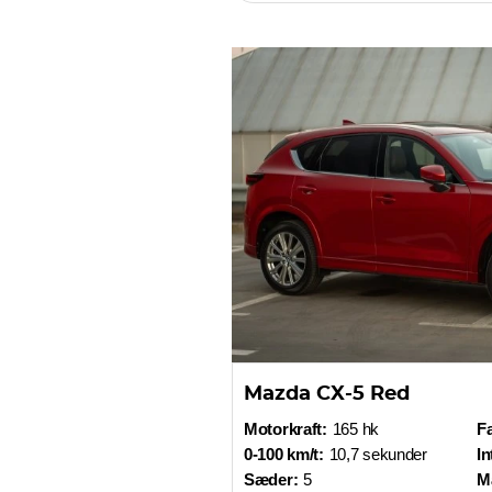
Mazda CX-5 Red
Motorkraft:
165 hk
Fa
0-100 km/t:
10,7 sekunder
In
Sæder:
5
M