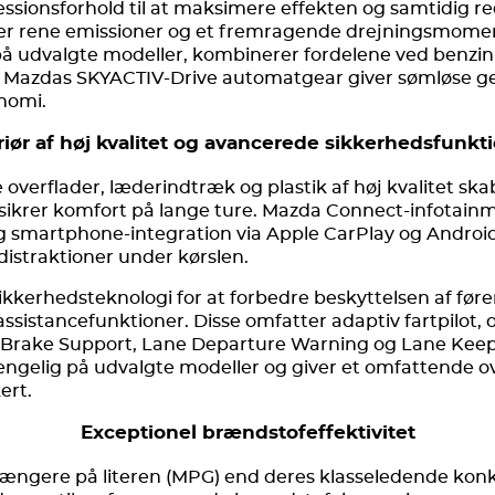
sionsforhold til at maksimere effekten og samtidig r
er rene emissioner og et fremragende drejningsmoment
 på udvalgte modeller, kombinerer fordelene ved benzin-
ke. Mazdas SKYACTIV-Drive automatgear giver sømløse ge
nomi.
riør af høj kvalitet og avancerede sikkerhedsfunkt
overflader, læderindtræk og plastik af høj kvalitet skabe
ikrer komfort på lange ture. Mazda Connect-infotain
g smartphone-integration via Apple CarPlay og Android
istraktioner under kørslen.
ikkerhedsteknologi for at forbedre beskyttelsen af f
assistancefunktioner. Disse omfatter adaptiv fartpilot, 
rt Brake Support, Lane Departure Warning og Lane Keep
ængelig på udvalgte modeller og giver et omfattende ov
ert.
Exceptionel brændstofeffektivitet
ngere på literen (MPG) end deres klasseledende konku