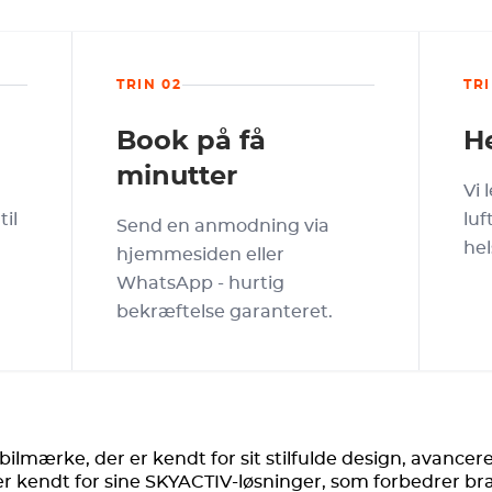
TRIN 02
TRI
Book på få
He
minutter
Vi 
il
luf
Send en anmodning via
hel
hjemmesiden eller
WhatsApp - hurtig
bekræftelse garanteret.
ilmærke, der er kendt for sit stilfulde design, avanc
r kendt for sine SKYACTIV-løsninger, som forbedrer br