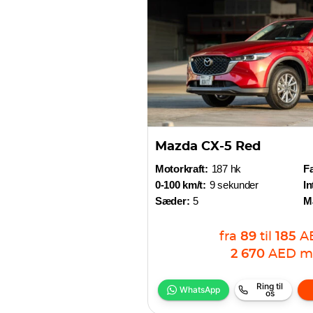
Mazda CX-5 Red
Motorkraft:
187 hk
Fa
0-100 km/t:
9 sekunder
In
Sæder:
5
M
fra
89
til
185
A
2 670
AED
m
Ring til
WhatsApp
os