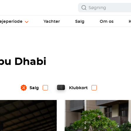
ejeperiode
Yachter
Salg
Om os
K
Abu Dhabi
Salg
Klubkort