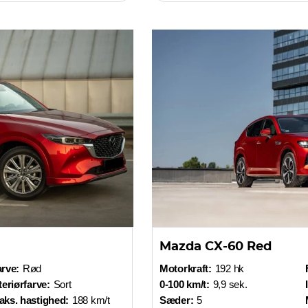
Mazda CX-60 Red
rve:
Rød
Motorkraft:
192 hk
teriørfarve:
Sort
0-100 km/t:
9,9 sek.
aks. hastighed:
188 km/t
Sæder:
5