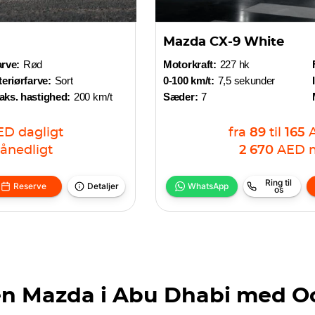
Mazda CX-9 White
rve:
Rød
Motorkraft:
227 hk
teriørfarve:
Sort
0-100 km/t:
7,5 sekunder
aks. hastighed:
200 km/t
Sæder:
7
ED
dagligt
fra
89
til
165
ånedligt
2 670
AED
Ring til
Reserve
Detaljer
WhatsApp
os
 en Mazda i Abu Dhabi med O