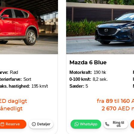
Mazda 6 Blue
rve:
Rød
Motorkraft:
190 hk
teriørfarve:
Sort
0-100 km/t:
8,2 sek.
aks. hastighed:
195 km/t
Sæder:
5
ED
dagligt
fra
89
til
160
ånedligt
2 670
AED
Ring til
Reserve
Detaljer
WhatsApp
os