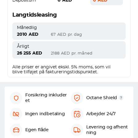
Depositum
0
AED
0
AED
Langtidsleasing
Månedlig
2010
AED
67
AED
pr. dag
Årligt
26 255
AED
2188
AED
pr. måned
Alle priser er angivet ekskl. 5% moms, som vil
blive tilføjet på faktureringstidspunktet.
Forsikring inkluder
Octane Shield
et
Ingen indbetaling
Arbejder 24/7
Levering og afhent
Egen flåde
ning