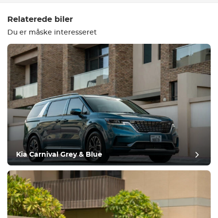
Relaterede biler
Du er måske interesseret
Udstyr
Komfortabel
Klimakontrol
Kør
Kia Carnival Grey & Blue
Tilstand