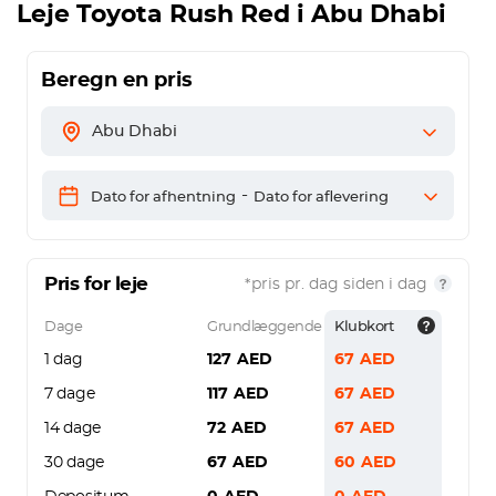
Leje
Toyota Rush Red
i Abu Dhabi
Beregn en pris
Abu Dhabi
-
Dato for afhentning
Dato for aflevering
Pris for leje
*pris pr. dag siden i dag
Dage
Grundlæggende
Klubkort
1 dag
127
AED
67
AED
7 dage
117
AED
67
AED
14 dage
72
AED
67
AED
30 dage
67
AED
60
AED