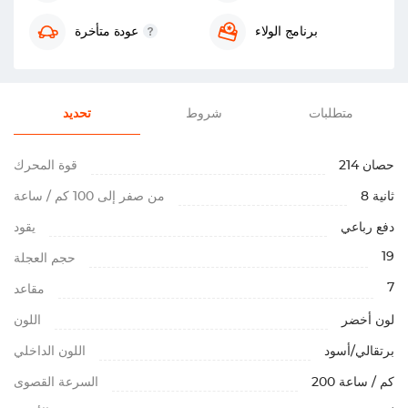
برنامج الولاء
عودة متأخرة
متطلبات
شروط
تحديد
214 حصان
قوة المحرك
8 ثانية
من صفر إلى 100 كم / ساعة
دفع رباعي
يقود
19
حجم العجلة
7
مقاعد
لون أخضر
اللون
برتقالي/أسود
اللون الداخلي
200 كم / ساعة
السرعة القصوى