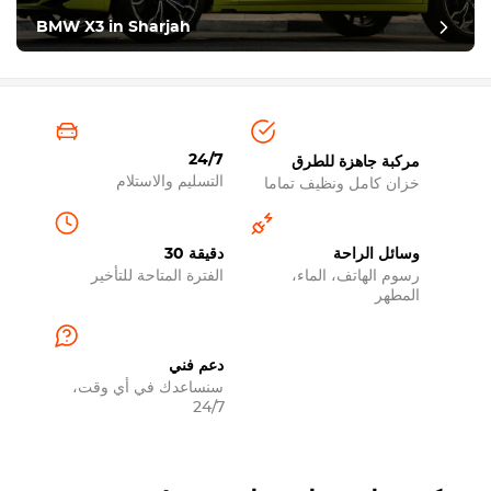
BMW X3 in Sharjah
24/7
مركبة جاهزة للطرق
التسليم والاستلام
خزان كامل ونظيف تماما
وسائل الراحة
30 دقيقة
رسوم الهاتف، الماء،
الفترة المتاحة للتأخير
المطهر
دعم فني
سنساعدك في أي وقت،
24/7